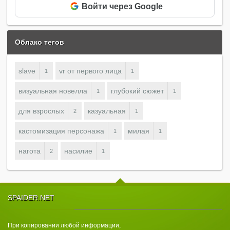
Войти через Google
Облако тегов
slave
vr от первого лица
1
1
визуальная новелла
глубокий сюжет
1
1
для взрослых
казуальная
2
1
кастомизация персонажа
милая
1
1
нагота
насилие
2
1
SPAIDER.NET
При копировании любой информации,