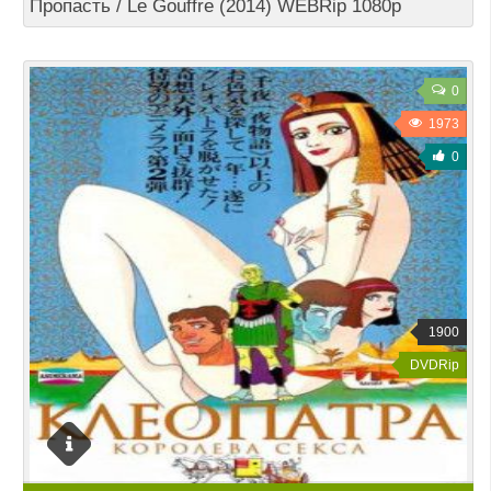
Пропасть / Le Gouffre (2014) WEBRip 1080p
0
1973
0
1900
DVDRip