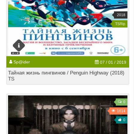
2018
TSRip
Sp@ider
07 / 01 / 2019
Тайная жизнь пингвинов / Penguin Highway (2018)
TS
0
1614
0