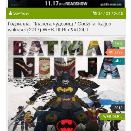
Sp@ider
07 / 01 / 2019
Годзилла: Планета чудовищ / Godzilla: kaijuu
wakusei (2017) WEB-DLRip &#124; L
0
1797
0
2018
WEB-DLRip