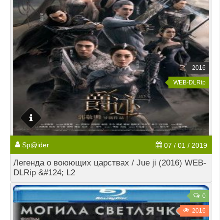
2016
WEB-DLRip
Sp@ider
07 / 01 / 2019
Легенда о воюющих царствах / Jue ji (2016) WEB-
DLRip &#124; L2
0
2016