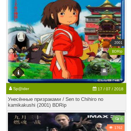
2001
BDRip
Sp@ider
17 / 07 / 2018
Унесённые призраками / Sen to Chihiro no
kamikakushi (2001) BDRip
0
1762