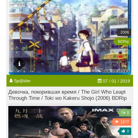
2006
BDRip
Sp@ider
07 / 01 / 2019
Девочка, покорившая время / The Girl Who Leapt
Through Time / Toki wo Kakeru Shojo (2006) BDRip
0
1877
0