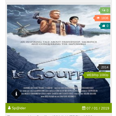
0
1836
0
2014
WEBRip 1080p
Sp@ider
07 / 01 / 2019