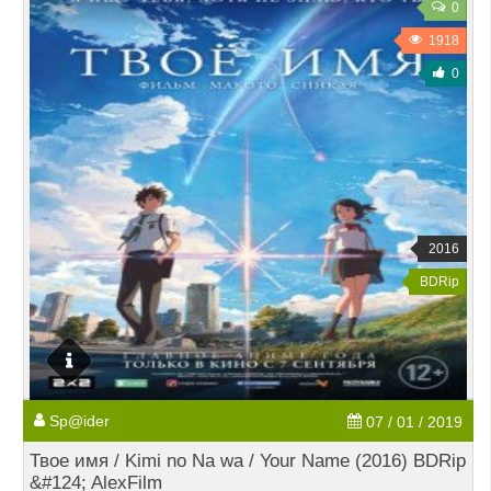
0
1918
0
2016
BDRip
Sp@ider
07 / 01 / 2019
Твое имя / Kimi no Na wa / Your Name (2016) BDRip
&#124; AlexFilm