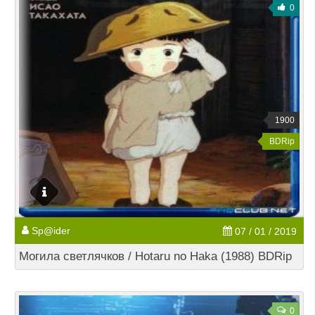
0
1900
BDRip
Sp@ider
07 / 01 / 2019
Могила светлячков / Hotaru no Haka (1988) BDRip
0