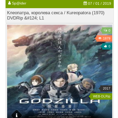
Sp@ider
07 / 01 / 2019
Клеопатра, королева секса / Kureopatora (1970)
DVDRip &#124; L1
0
1879
0
2017
WEB-DLRip