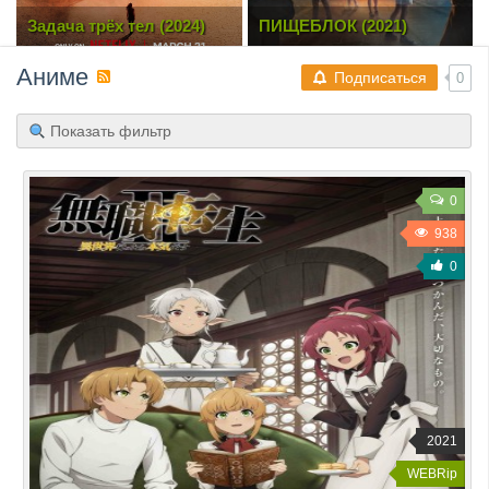
ПИЩЕБЛОК (2021)
Операция «Шаровая
молния» / Entebbe (2018)
BDRip | Лицензия
Аниме
Подписаться
0
Показать фильтр
0
938
0
2021
WEBRip