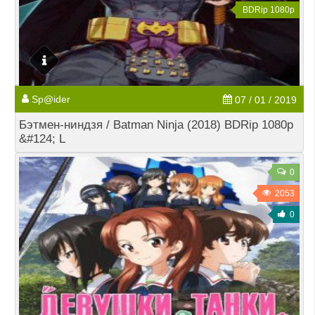
BDRip 1080p
Sp@ider
07 / 01 / 2019
Бэтмен-ниндзя / Batman Ninja (2018) BDRip 1080p
&#124; L
0
2053
0