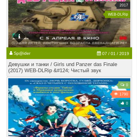
2017
WEB-DLRip
Sp@ider
07 / 01 / 2019
Девушки и танки / Girls und Panzer das Finale
(2017) WEB-DLRip &#124; Чистый звук
0
1790
0