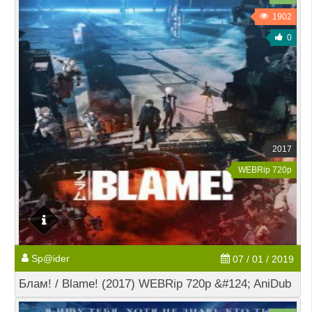
1902
0
2017
WEBRip 720p
Sp@ider
07 / 01 / 2019
Блам! / Blame! (2017) WEBRip 720p &#124; AniDub