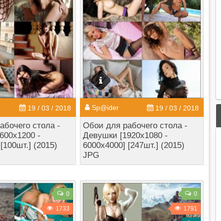
Sp@ider
19 / 03 / 2018
19 / 03 / 2018
абочего стола -
Обои для рабочего стола -
600x1200 -
Девушки [1920x1080 -
[100шт.] (2015)
6000x4000] [247шт.] (2015)
JPG
0
0
1733
1791