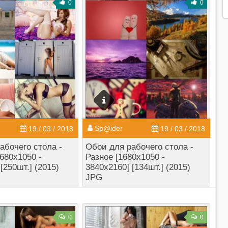
0
0
Sp@ider
19 / 03 / 2018
19 / 03 / 2018
абочего стола -
Обои для рабочего стола -
680x1050 -
Разное [1680x1050 -
[250шт.] (2015)
3840x2160] [134шт.] (2015)
JPG
0
0