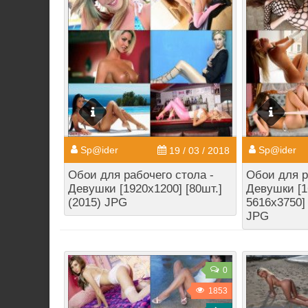
Sp@ider
Sp@ider
19 / 03 / 2018
Обои для рабочего стола -
Обои для р
Девушки [1920x1200] [80шт.]
Девушки [1
(2015) JPG
5616x3750] 
JPG
0
1853