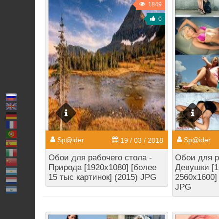
1849
0
Sp@ider
Sp@ider
19 / 03 / 2018
Обои для рабочего стола -
Обои для р
Природа [1920x1080] [более
Девушки [1
15 тыс картинок] (2015) JPG
2560x1600] 
JPG