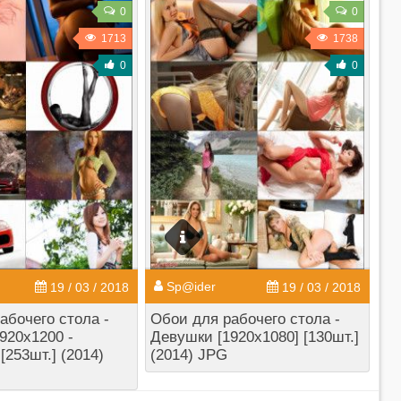
0
0
1713
1738
0
0
Sp@ider
19 / 03 / 2018
19 / 03 / 2018
абочего стола -
Обои для рабочего стола -
920x1200 -
Девушки [1920x1080] [130шт.]
[253шт.] (2014)
(2014) JPG