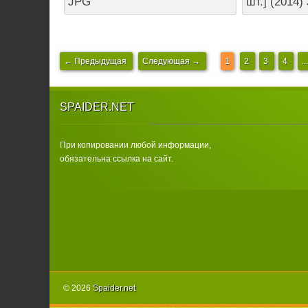
JPG
шт.] (2014)
← Предыдущая
Следующая →
1
2
3
4
...
SPAIDER.NET
При копировании любой информации,
обязательна ссылка на сайт.
© 2026
Spаider.net