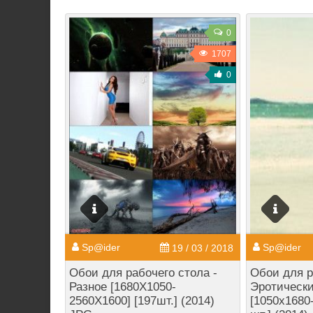
0
1707
0
Sp@ider
Sp@ider
19 / 03 / 2018
Обои для рабочего стола -
Обои для р
Разное [1680X1050-
Эротически
2560X1600] [197шт.] (2014)
[1050x1680