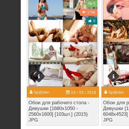
0
1796
0
Sp@ider
Sp@ider
19 / 03 / 2018
Обои для рабочего стола -
Обои для р
Девушки [1680x1050 -
Девушки [1
2560x1600] [103шт.] (2015)
6048x4523] 
JPG
JPG