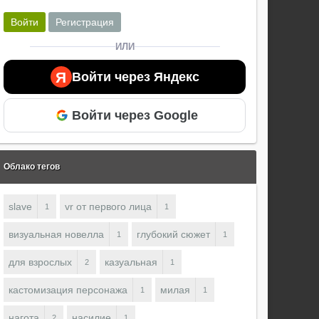
Войти
Регистрация
ИЛИ
Я
Войти через Яндекс
Войти через Google
Облако тегов
slave
vr от первого лица
1
1
визуальная новелла
глубокий сюжет
1
1
для взрослых
казуальная
2
1
кастомизация персонажа
милая
1
1
нагота
насилие
2
1