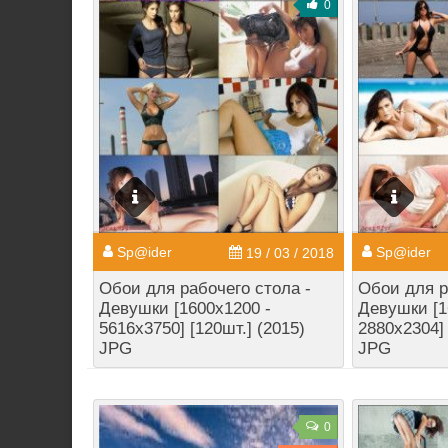
0
Sp@ider
Sp@ider
19 / 03 / 2018
Обои для рабочего стола -
Обои для р
Девушки [1600x1200 -
Девушки [1
5616x3750] [120шт.] (2015)
2880x2304] 
JPG
JPG
0