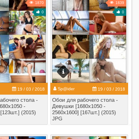
1870
1839
0
0
Sp@ider
19 / 03 / 2018
19 / 03 / 2018
абочего стола -
Обои для рабочего стола -
680x1050 -
Девушки [1680x1050 -
[123шт.] (2015)
2560x1600] [167шт.] (2015)
JPG