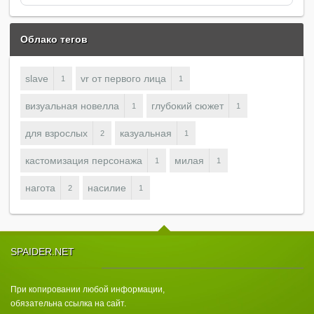
Облако тегов
slave
vr от первого лица
1
1
визуальная новелла
глубокий сюжет
1
1
для взрослых
казуальная
2
1
кастомизация персонажа
милая
1
1
нагота
насилие
2
1
SPAIDER.NET
При копировании любой информации,
обязательна ссылка на сайт.