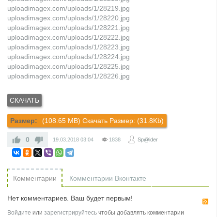
uploadimagex.com/uploads/1/28219.jpg
uploadimagex.com/uploads/1/28220.jpg
uploadimagex.com/uploads/1/28221.jpg
uploadimagex.com/uploads/1/28222.jpg
uploadimagex.com/uploads/1/28223.jpg
uploadimagex.com/uploads/1/28224.jpg
uploadimagex.com/uploads/1/28225.jpg
uploadimagex.com/uploads/1/28226.jpg
Размер:
(108.65 MB) Скачать Размер: (31.8Kb)
0
19.03.2018
03:04
1838
Sp@ider
Комментарии
Комментарии Вконтакте
Нет комментариев. Ваш будет первым!
R
Войдите
или
зарегистрируйтесь
чтобы добавлять комментарии