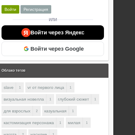
Войти
Регистрация
ИЛИ
Я
Войти через Яндекс
Войти через Google
Облако тегов
slave
vr от первого лица
1
1
визуальная новелла
глубокий сюжет
1
1
для взрослых
казуальная
2
1
кастомизация персонажа
милая
1
1
нагота
насилие
2
1