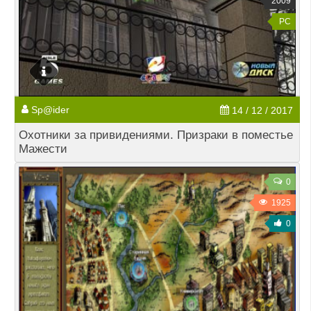
2009
PC
Sp@ider
14 / 12 / 2017
Охотники за привидениями. Призраки в поместье
Мажести
0
1925
0