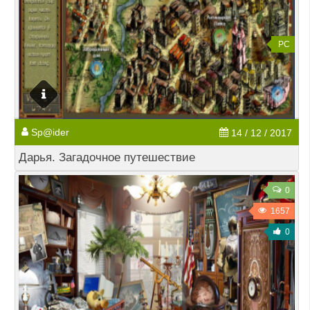
PC
Sp@ider
14 / 12 / 2017
Дарья. Загадочное путешествие
0
1657
0