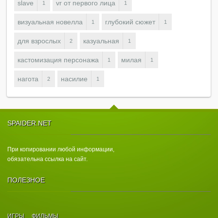
slave
vr от первого лица
1
1
визуальная новелла
глубокий сюжет
1
1
для взрослых
казуальная
2
1
кастомизация персонажа
милая
1
1
нагота
насилие
2
1
SPAIDER.NET
При копировании любой информации,
обязательна ссылка на сайт.
ПОЛЕЗНОЕ
ИГРЫ
ФИЛЬМЫ