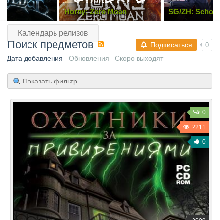
Horny: Zero Moan
SG/ZH: School
Girl/Zombie Hu
Календарь релизов
Поиск предметов
Подписаться
0
Дата добавления
Обновления
Скоро выходят
Показать фильтр
0
2211
0