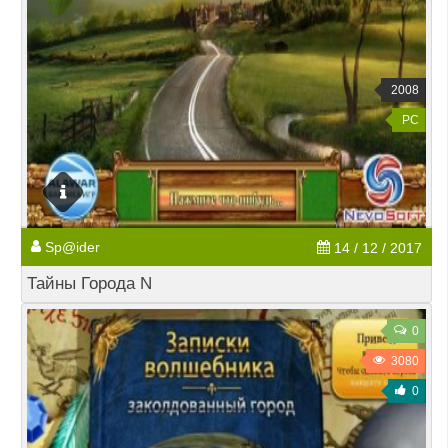
2008
PC
Sp@ider
14 / 12 / 2017
Тайны Города N
0
3080
0