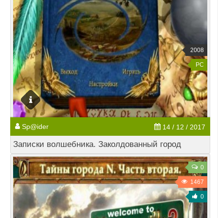
2008
PC
Sp@ider
14 / 12 / 2017
Записки волшебника. Заколдованный город
0
1467
0