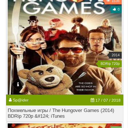
1636
0
2014
BDRip 720p
Sp@ider
17 / 07 / 2018
Похмельные игры / The Hungover Games (2014)
BDRip 720p &#124; iTunes