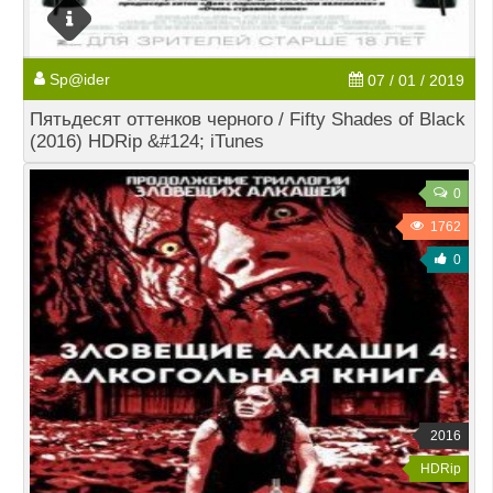
Sp@ider
07 / 01 / 2019
Пятьдесят оттенков черного / Fifty Shades of Black
(2016) HDRip &#124; iTunes
0
1762
0
2016
HDRip