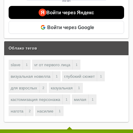
ИЛИ
Я
Войти через Яндекс
Войти через Google
Облако тегов
slave
vr от первого лица
1
1
визуальная новелла
глубокий сюжет
1
1
для взрослых
казуальная
2
1
кастомизация персонажа
милая
1
1
нагота
насилие
2
1