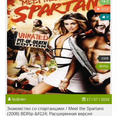
0
1618
0
2008
BDRip
Sp@ider
17 / 07 / 2018
Знакомство со спартанцами / Meet the Spartans
(2008) BDRip &#124; Расширенная версия