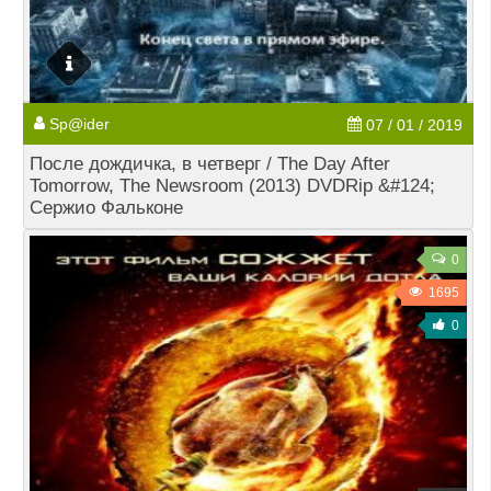
Sp@ider
07 / 01 / 2019
После дождичка, в четверг / The Day After
Tomorrow, The Newsroom (2013) DVDRip &#124;
Сержио Фальконе
0
1695
0