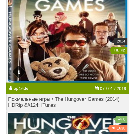
2014
HDRip
Sp@ider
07 / 01 / 2019
Похмельные игры / The Hungover Games (2014)
HDRip &#124; iTunes
0
1630