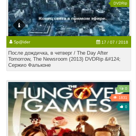
DVDRip
Sp@ider
17 / 07 / 2018
После дождичка, в четверг / The Day After
Tomorrow, The Newsroom (2013) DVDRip &#124;
Сержио Фальконе
0
1831
0