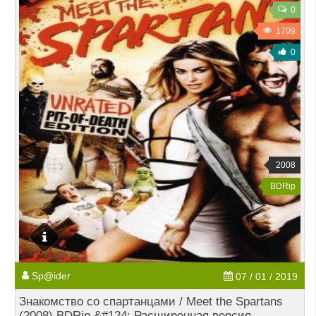
0
1709
0
2008
BDRip
Sp@ider
07 / 01 / 2019
Знакомство со спартанцами / Meet the Spartans
(2008) BDRip &#124; Расширенная версия