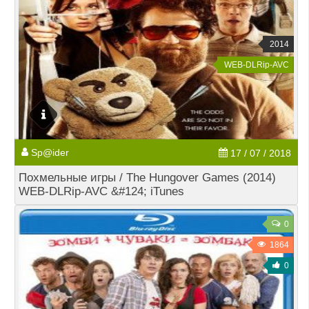
2014
WEB-DLRip-AVC
Sp@ider
17 / 07 / 2018
Похмельные игры / The Hungover Games (2014)
WEB-DLRip-AVC &#124; iTunes
0
1864
0