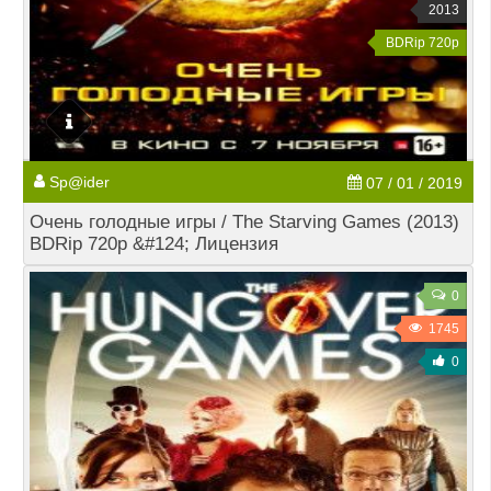
2013
BDRip 720p
Sp@ider
07 / 01 / 2019
Очень голодные игры / The Starving Games (2013)
BDRip 720p &#124; Лицензия
0
1745
0