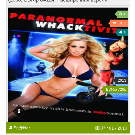
0
1913
0
2013
BDRip 720p
Sp@ider
07 / 01 / 2019