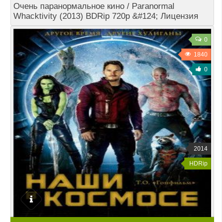
Очень паранормальное кино / Paranormal
Whacktivity (2013) BDRip 720p &#124; Лицензия
0
1840
0
2014
HDRip