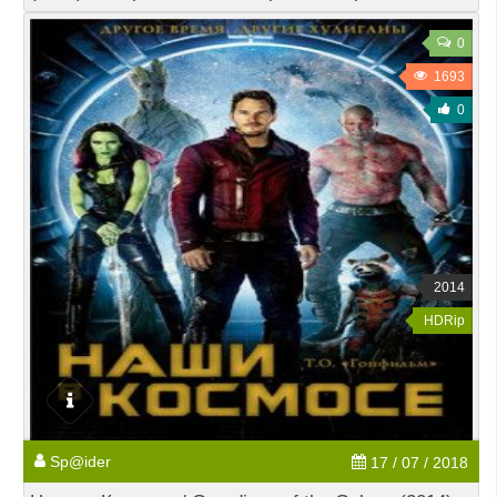
0
1693
0
2014
HDRip
Sp@ider
17 / 07 / 2018