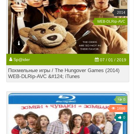
2014
WEB-DLRip-AVC
Sp@ider
07 / 01 / 2019
Похмельные игры / The Hungover Games (2014)
WEB-DLRip-AVC &#124; iTunes
0
1686
0