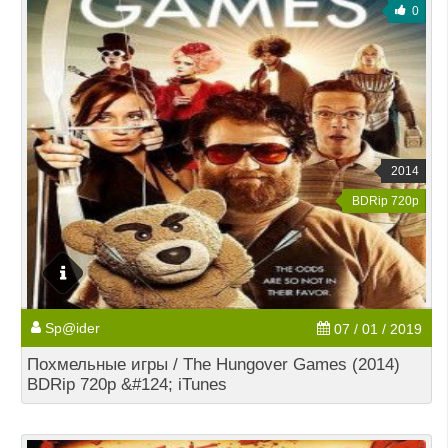
0
2014
BDRip 720p
Sp@ider
07 / 01 / 2019
Похмельные игры / The Hungover Games (2014)
BDRip 720p &#124; iTunes