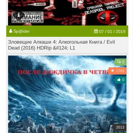
Sp@ider
07 / 01 / 2019
Зловещие Алкаши 4: Алкогольная Книга / Evil
Dead (2016) HDRip &#124; L1
0
1793
0
2013