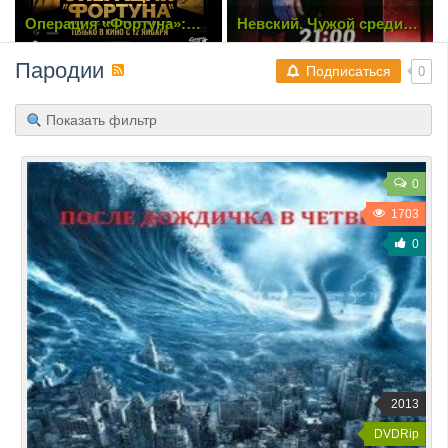
Невский. Чужой среди
Бруклин 9-9 / Brooklyn
чужих [3 Сезон. 1-4 из 20]
Nine-Nine [6 Сезон. 1-4 из
(2019) SATRip
22] (2018) WEB-DLRip |
Пародии
Jaskier
Подписаться
0
Показать фильтр
0
1703
0
2013
DVDRip