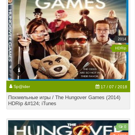
2014
HDRip
Sp@ider
17 / 07 / 2018
Похмельные игры / The Hungover Games (2014)
HDRip &#124; iTunes
0