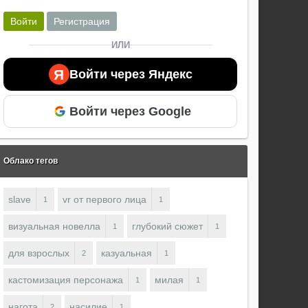
Войти
Регистрация
ИЛИ
Я
Войти через Яндекс
Войти через Google
Облако тегов
slave
vr от первого лица
1
1
визуальная новелла
глубокий сюжет
1
1
для взрослых
казуальная
2
1
кастомизация персонажа
милая
1
1
нагота
насилие
2
1