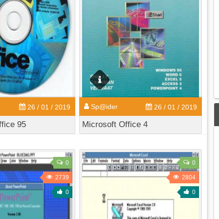
Sp@ider
26 / 01 / 2019
26 / 01 / 2019
ffice 95
Microsoft Office 4
0
0
2739
2804
0
0