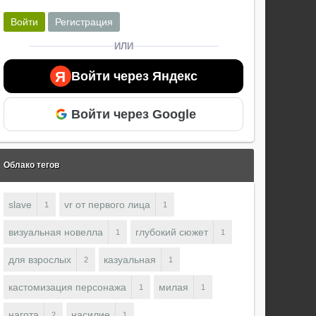
Войти
Регистрация
ИЛИ
Я
Войти через Яндекс
Войти через Google
Облако тегов
slave
vr от первого лица
1
1
визуальная новелла
глубокий сюжет
1
1
для взрослых
казуальная
2
1
кастомизация персонажа
милая
1
1
нагота
насилие
2
1