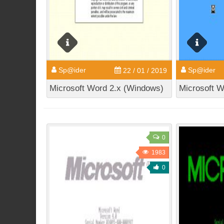
Sp@ider
Sp@ider
22 / 01 / 2019
Microsoft Word 2.x (Windows)
Microsoft W
0
1983
0