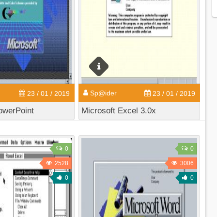
Sp@ider
23 / 01 / 2019
23 / 01 / 2019
owerPoint
Microsoft Excel 3.0x
0
0
2528
3006
0
0