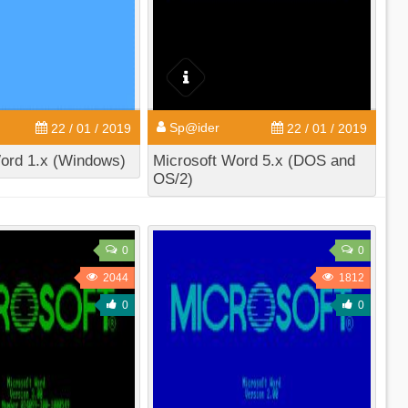
Sp@ider
22 / 01 / 2019
22 / 01 / 2019
ord 1.x (Windows)
Microsoft Word 5.x (DOS and
OS/2)
0
0
2044
1812
0
0