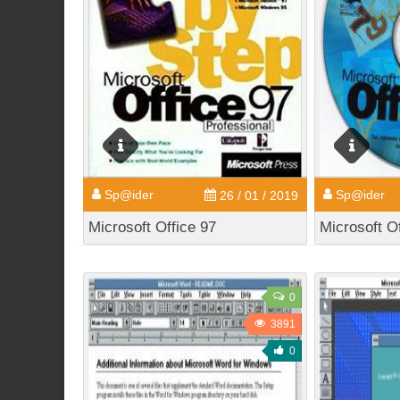
Sp@ider
Sp@ider
26 / 01 / 2019
Microsoft Office 97
Microsoft O
0
3891
0