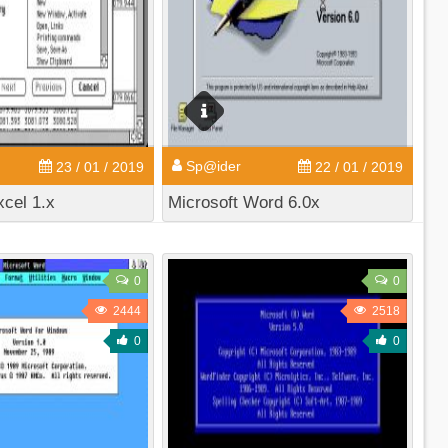
Sp@ider
23 / 01 / 2019
22 / 01 / 2019
xcel 1.x
Microsoft Word 6.0x
0
0
2444
2518
0
0