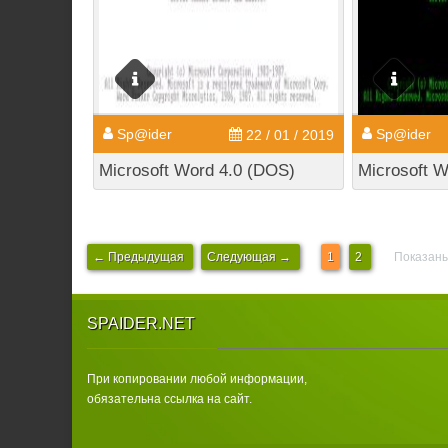
Sp@ider
Sp@ider
22 / 01 / 2019
Microsoft Word 4.0 (DOS)
Microsoft W
← Предыдущая
Следующая →
1
2
Показаны
SPAIDER.NET
При копировании любой информации,
обязательна ссылка на сайт.