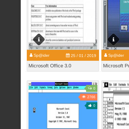
Sp@ider
Sp@ider
25 / 01 / 2019
Microsoft Office 3.0
Microsoft P
0
2766
0