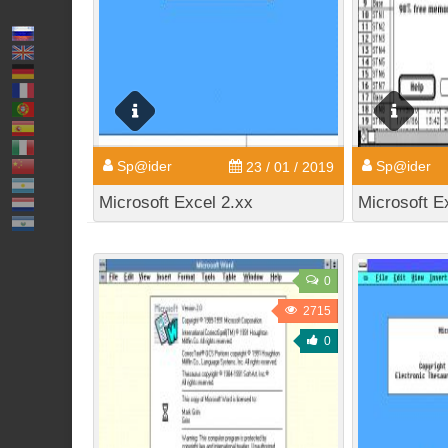
Sp@ider
Sp@ider
23 / 01 / 2019
Microsoft Excel 2.xx
Microsoft E
0
2715
0