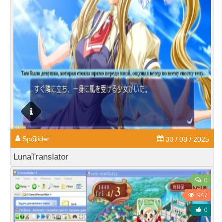
Sp@ider
30 / 08 / 2025
LunaTranslator
0
947
0