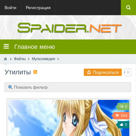
Войти
Регистрация
Главное меню
Файлы
Мультимедия
Утилиты
Подписаться
0
Показать фильтр
0
944
0