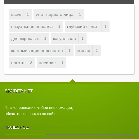
slave
vr от первого лица
1
1
визуальная новелла
глубокий сюжет
1
1
для взрослых
казуальная
2
1
кастомизация персонажа
милая
1
1
нагота
насилие
2
1
SPAIDER.NET
При копировании любой информации,
обязательна ссылка на сайт.
ПОЛЕЗНОЕ