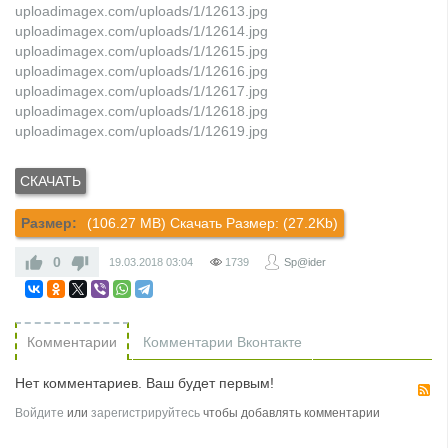
uploadimagex.com/uploads/1/12613.jpg
uploadimagex.com/uploads/1/12614.jpg
uploadimagex.com/uploads/1/12615.jpg
uploadimagex.com/uploads/1/12616.jpg
uploadimagex.com/uploads/1/12617.jpg
uploadimagex.com/uploads/1/12618.jpg
uploadimagex.com/uploads/1/12619.jpg
Размер:
(106.27 MB) Скачать Размер: (27.2Kb)
0
19.03.2018
03:04
1739
Sp@ider
Комментарии
Комментарии Вконтакте
Нет комментариев. Ваш будет первым!
R
Войдите
или
зарегистрируйтесь
чтобы добавлять комментарии