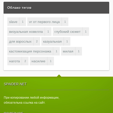
Облако тегов
slave
vr от первого лица
1
1
визуальная новелла
глубокий сюжет
1
1
для взрослых
казуальная
2
1
кастомизация персонажа
милая
1
1
нагота
насилие
2
1
SPAIDER.NET
При копировании любой информации,
обязательна ссылка на сайт.