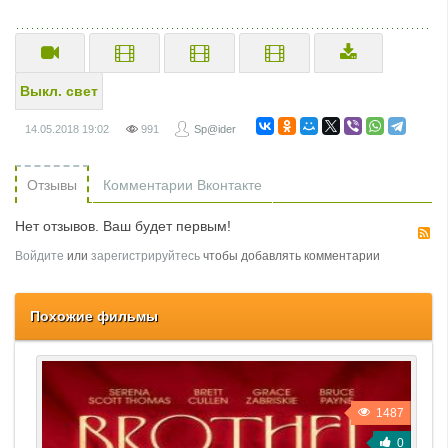
Выкл. свет
14.05.2018
19:02
991
Sp@ider
Отзывы
Комментарии Вконтакте
Нет отзывов. Ваш будет первым!
R
Войдите
или
зарегистрируйтесь
чтобы добавлять комментарии
Похожие фильмы
1487
0