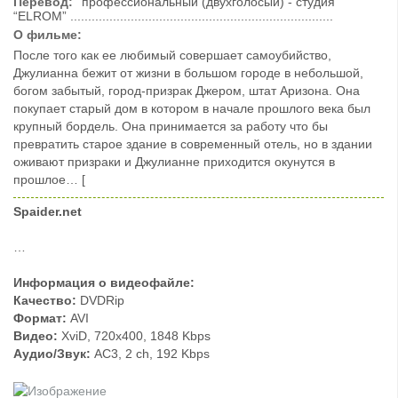
Перевод:
профессиональный (двухголосый) - студия
“ELROM” ..........................................................................
О фильме:
После того как ее любимый совершает самоубийство,
Джулианна бежит от жизни в большом городе в небольшой,
богом забытый, город-призрак Джером, штат Аризона. Она
покупает старый дом в котором в начале прошлого века был
крупный бордель. Она принимается за работу что бы
превратить старое здание в современный отель, но в здании
оживают призраки и Джулианне приходится окунутся в
прошлое… [
Spaider.net
…
Информация о видеофайле:
Качество:
DVDRip
Формат:
AVI
Видео:
XviD, 720x400, 1848 Kbps
Аудио/Звук:
AC3, 2 ch, 192 Kbps