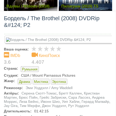
Вдовы / Widows (2018)
Пилигрим (2019) TS
BDRip 1080p | Лицензия
Бордель / The Brothel (2008) DVDRip
&#124; P2
Ваша оценка:
IMDb
КиноПоиск
3.6
4.407
Страна:
Румыния
Студия:
США / Mount Parnassus Pictures
Жанр:
Драма
Мистика
Эротика
Режиссер:
Эми Уоддэлл / Amy Waddell
Актёры:
Серена Скотт-Томас
,
Бретт Каллен
,
Кристиан
Мартин
,
Брюс Пэйн
,
Грейс Забриски
,
Сара Лассез
,
Андреа
Моррис
,
Лиза Бейнс
,
Ивонн Шио
,
Уип Хабли
,
Герард Магвайр
,
Jay Gira
,
Тим Мерфи
,
Джон Уоддэлл
,
Рут Уоддэлл
Длительность:
01:42:15