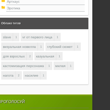
Артхаус
Эротика
Облако тегов
slave
vr от первого лица
1
1
визуальная новелла
глубокий сюжет
1
1
для взрослых
казуальная
2
1
кастомизация персонажа
милая
1
1
нагота
насилие
2
1
ПРОГОЛОСУЙ