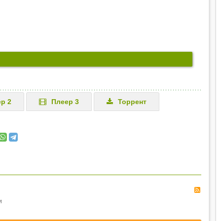
р 2
Плеер 3
Торрент
RSS
и