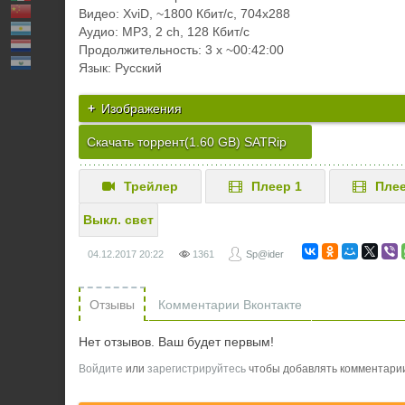
Видео: XviD, ~1800 Кбит/с, 704x288
Аудио: MP3, 2 ch, 128 Кбит/с
Продолжительность: 3 х ~00:42:00
Язык: Русский
Изображения
Скачать торрент(1.60 GB) SATRip
Трейлер
Плеер 1
Плее
Выкл. свет
04.12.2017
20:22
1361
Sp@ider
Отзывы
Комментарии Вконтакте
Нет отзывов. Ваш будет первым!
Войдите
или
зарегистрируйтесь
чтобы добавлять комментари