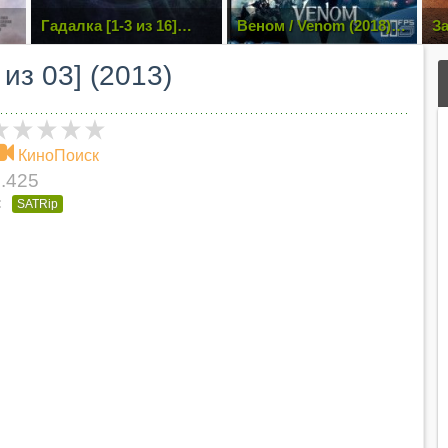
Гадалка [1-3 из 16]
Веном / Venom (2018)
За
ol
(2019) SATRip
BDRip 1080p | 60 fps |
Лицензия
из 03] (2013)
КиноПоиск
.425
:
SATRip