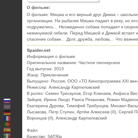
О фильме:
О фильме: Мишка и его верный друг Димка – школьни
организации. На рыбалке Мишка падает в реку, но его
подружились… Неожиданно собака попадает к скорняк
неминуемой гибели. Перед Мишкой и Димкой встает н
спасение собаки… Долг, дружба, любовь… Что важне
Spaider.net
Информация о фильме
Оригинальное название: Частное пионерское
Год выпуска: 2013
Жанр: Приключения
Выпущено: Россия, ООО «ТО Кинопрограмма ХХI век
Режиссер: Александр Карпиловский
В ролях: Семен Трескунов, Егор Клинаев, Анфиса Вис
Зайцев, Ирина Линдт, Раиса Рязанова, Роман Мадяно
Екатерина Дурова, Тимофей Трибунцев, Михаил Васьк
Лысакова, Петр Ступин, Артём Алексеев (II), Сергей 
Воронцов (II), Александр Карпиловский
Файл
Качество: SATRip