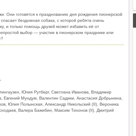
ки. Они готовятся к празднованию дня рождения пионерской
 спасает бездомная собака, с которой ребята очень
у, и только помощь друзей может избавить её от
епростой выбор — участие в пионерском празднике или
е?
»
тингаузен, Юлия Рутберг, Светлана Иванова, Владимир
в, Евгений Мундум, Валентин Садики, Анастасия Добрынина,
ов, Юлия Полынская, Александр Никольский (II), Вероника
Походаев, Валера Бажибин, Максим Тихонов (II), Дмитрий