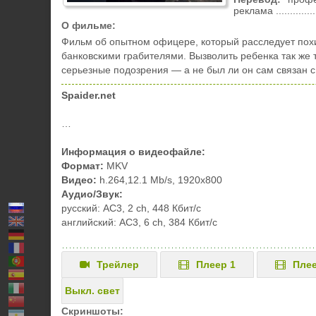
реклама .................
О фильме:
Фильм об опытном офицере, который расследует пох
банковскими грабителями. Вызволить ребенка так же
серьезные подозрения — а не был ли он сам связан с
Spaider.net
…
Информация о видеофайле:
Формат:
MKV
Видео:
h.264,12.1 Mb/s, 1920x800
Аудио/Звук:
русский: AC3, 2 ch, 448 Кбит/с
английский: AC3, 6 ch, 384 Кбит/с
Трейлер
Плеер 1
Плее
Выкл. свет
Скриншоты: