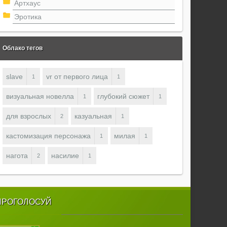
Артхаус
Эротика
Облако тегов
slave
vr от первого лица
1
1
визуальная новелла
глубокий сюжет
1
1
для взрослых
казуальная
2
1
кастомизация персонажа
милая
1
1
нагота
насилие
2
1
ПРОГОЛОСУЙ