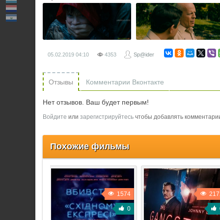
05.02.2019
04:10
4353
Sp@ider
Отзывы
Комментарии Вконтакте
Нет отзывов. Ваш будет первым!
Войдите
или
зарегистрируйтесь
чтобы добавлять комментари
Похожие фильмы
1574
217
0