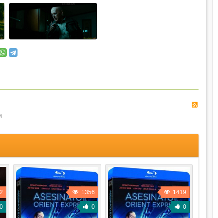
RSS
и
2
1356
1419
0
0
0