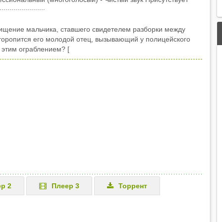
....................
ищение мальчика, ставшего свидетелем разборки между
 торопится его молодой отец, вызывающий у полицейского
 этим ограблением? [
р 2
Плеер 3
Торрент