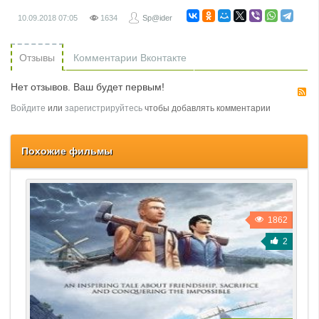
10.09.2018
07:05
1634
Sp@ider
Отзывы
Комментарии Вконтакте
Нет отзывов. Ваш будет первым!
R
Войдите
или
зарегистрируйтесь
чтобы добавлять комментарии
Похожие фильмы
1862
2