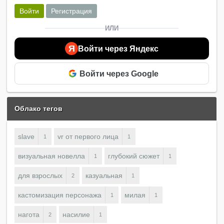
Войти
Регистрация
ИЛИ
Я
Войти через Яндекс
Войти через Google
Облако тегов
slave
vr от первого лица
1
1
визуальная новелла
глубокий сюжет
1
1
для взрослых
казуальная
2
1
кастомизация персонажа
милая
1
1
нагота
насилие
2
1