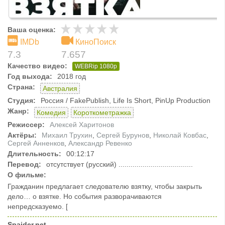
Ваша оценка:
IMDb
КиноПоиск
7.3
7.657
Качество видео:
WEBRip 1080p
Год выхода:
2018 год
Страна:
Австралия
Студия:
Россия / FakePublish, Life Is Short, PinUp Production
Жанр:
Комедия
Короткометражка
Режиссер:
Алексей Харитонов
Актёры:
Михаил Трухин
,
Сергей Бурунов
,
Николай Ковбас
,
Сергей Анненков
,
Александр Ревенко
Длительность:
00:12:17
Перевод:
отсутствует (русский) .....................................
О фильме:
Гражданин предлагает следователю взятку, чтобы закрыть
дело… о взятке. Но события разворачиваются
непредсказуемо. [
Spaider.net