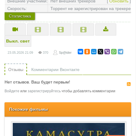
всего)
Внешние участники:
Нет внешних трекеров
[
Обновить
]
Скорость:
Торрент не зарегистрирован на трекере
Статистика
Выкл. свет
23.05.2026
21:09
370
Sp@ider
Отзывы
Комментарии Вконтакте
Нет отзывов. Ваш будет первым!
R
Войдите
или
зарегистрируйтесь
чтобы добавлять комментарии
Похожие фильмы