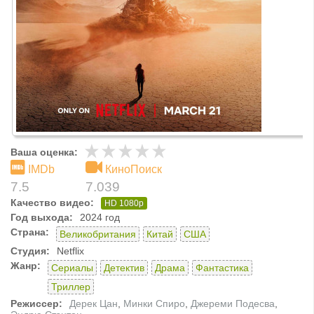
Ваша оценка:
IMDb
КиноПоиск
7.5
7.039
Качество видео:
HD 1080p
Год выхода:
2024 год
Страна:
Великобритания
Китай
США
Студия:
Netflix
Жанр:
Сериалы
Детектив
Драма
Фантастика
Триллер
Режиссер:
Дерек Цан
,
Минки Спиро
,
Джереми Подесва
,