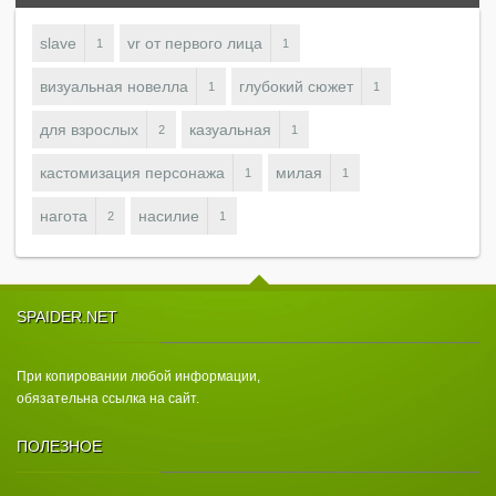
slave
vr от первого лица
1
1
визуальная новелла
глубокий сюжет
1
1
для взрослых
казуальная
2
1
кастомизация персонажа
милая
1
1
нагота
насилие
2
1
SPAIDER.NET
При копировании любой информации,
обязательна ссылка на сайт.
ПОЛЕЗНОЕ