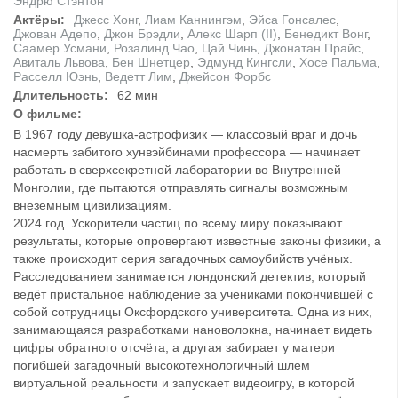
Эндрю Стэнтон
Актёры:
Джесс Хонг
,
Лиам Каннингэм
,
Эйса Гонсалес
,
Джован Адепо
,
Джон Брэдли
,
Алекс Шарп (II)
,
Бенедикт Вонг
,
Саамер Усмани
,
Розалинд Чао
,
Цай Чинь
,
Джонатан Прайс
,
Авиталь Львова
,
Бен Шнетцер
,
Эдмунд Кингсли
,
Хосе Пальма
,
Расселл Юэнь
,
Ведетт Лим
,
Джейсон Форбс
Длительность:
62 мин
О фильме:
В 1967 году девушка-астрофизик — классовый враг и дочь
насмерть забитого хунвэйбинами профессора — начинает
работать в сверхсекретной лаборатории во Внутренней
Монголии, где пытаются отправлять сигналы возможным
внеземным цивилизациям.
2024 год. Ускорители частиц по всему миру показывают
результаты, которые опровергают известные законы физики, а
также происходит серия загадочных самоубийств учёных.
Расследованием занимается лондонский детектив, который
ведёт пристальное наблюдение за учениками покончившей с
собой сотрудницы Оксфордского университета. Одна из них,
занимающаяся разработками нановолокна, начинает видеть
цифры обратного отсчёта, а другая забирает у матери
погибшей загадочный высокотехнологичный шлем
виртуальной реальности и запускает видеоигру, в которой