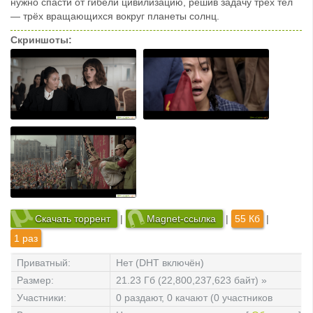
нужно спасти от гибели цивилизацию, решив задачу трёх тел
— трёх вращающихся вокруг планеты солнц.
Скриншоты:
Скачать торрент
|
Magnet-ссылка
|
55 Кб
|
1 раз
Приватный:
Нет (DHT включён)
Размер:
21.23 Гб (22,800,237,623 байт) »
файлов: 8
Участники:
0 раздают, 0 качают (0 участников