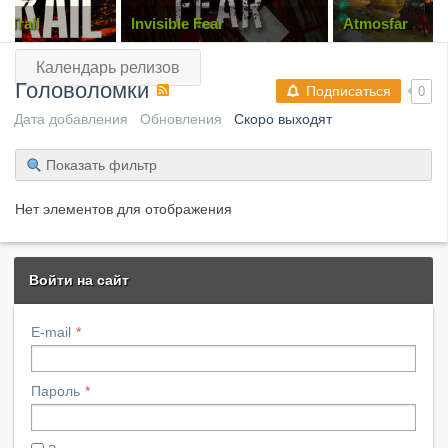
 Trail
Invisible Fear
Atmosfar
Календарь релизов
Головоломки
Подписаться
0
Дата добавления
Обновления
Скоро выходят
Показать фильтр
Нет элементов для отображения
Войти на сайт
E-mail
Пароль