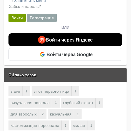
Запомнить меня
Забыли пароль?
Войти
Регистрация
ИЛИ
Я
Войти через Яндекс
Войти через Google
Облако тегов
slave
vr от первого лица
1
1
визуальная новелла
глубокий сюжет
1
1
для взрослых
казуальная
2
1
кастомизация персонажа
милая
1
1