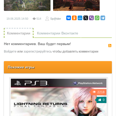
19.06.2025
14:50
514
Sp@ider
Комментарии
Комментарии Вконтакте
Нет комментариев. Ваш будет первым!
R
Войдите
или
зарегистрируйтесь
чтобы добавлять комментарии
Похожие игры
2218
0