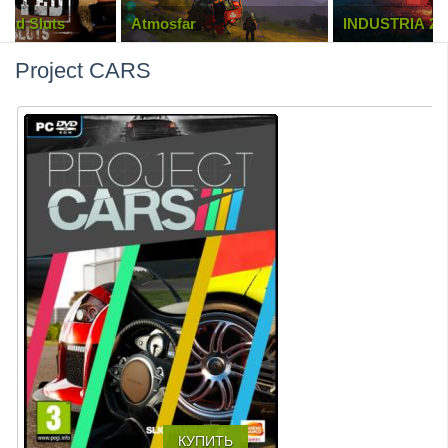
ild Sluts
Atmosfar
INDUSTRIA 2
Project CARS
КУПИТЬ