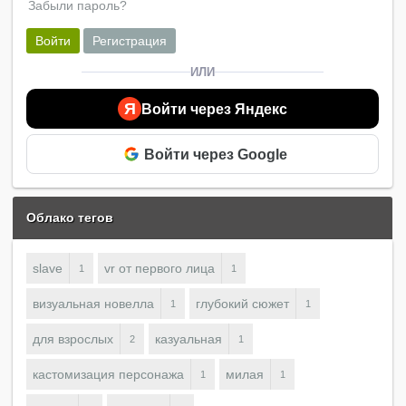
Забыли пароль?
Войти
Регистрация
ИЛИ
Я
Войти через Яндекс
Войти через Google
Облако тегов
slave
vr от первого лица
1
1
визуальная новелла
глубокий сюжет
1
1
для взрослых
казуальная
2
1
кастомизация персонажа
милая
1
1