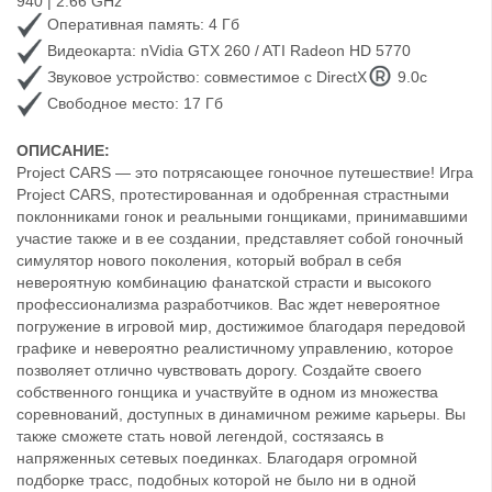
940 | 2.66 GHz
Оперативная память: 4 Гб
Видеокарта: nVidia GTX 260 / ATI Radeon HD 5770
Звуковое устройство: совместимое с DirectX
9.0с
Свободное место: 17 Гб
ОПИСАНИЕ:
Project CARS — это потрясающее гоночное путешествие! Игра
Project CARS, протестированная и одобренная страстными
поклонниками гонок и реальными гонщиками, принимавшими
участие также и в ее создании, представляет собой гоночный
симулятор нового поколения, который вобрал в себя
невероятную комбинацию фанатской страсти и высокого
профессионализма разработчиков. Вас ждет невероятное
погружение в игровой мир, достижимое благодаря передовой
графике и невероятно реалистичному управлению, которое
позволяет отлично чувствовать дорогу. Создайте своего
собственного гонщика и участвуйте в одном из множества
соревнований, доступных в динамичном режиме карьеры. Вы
также сможете стать новой легендой, состязаясь в
напряженных сетевых поединках. Благодаря огромной
подборке трасс, подобных которой не было ни в одной