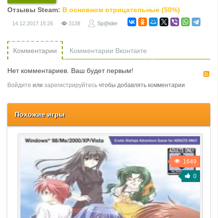
Отзывы Steam:
В основном отрицательные (50%)
14.12.2017
15:26
3138
Sp@ider
Комментарии
Комментарии Вконтакте
Нет комментариев. Ваш будет первым!
R
Войдите
или
зарегистрируйтесь
чтобы добавлять комментарии
Похожие игры
1649
0