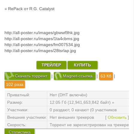
» RePack от R.G. Catalyst
http://all-poster.ru/images/gbwwf9hk.jpg
http://all-poster.ru/images/1ta4cbms.jpg
http://all-poster.ru/images/fm007534.jpg
http://all-poster.ru/images/28tsrlap.jpg
ТРЕЙЛЕР
КУПИТЬ
Скачать торрент
|
Magnet-ссылка
|
63 Кб
|
102 раза
Приватный:
Нет (DHT включён)
Размер:
12.05 Гб (12,941,653,842 байт) »
файлов: 25
Участники:
0 раздают, 0 качают (0 участников
всего)
Внешние участники:
Нет внешних трекеров
[
Обновить
]
Скорость:
Торрент не зарегистрирован на трекере
Статистика