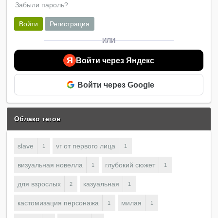
Забыли пароль?
Войти
Регистрация
ИЛИ
Я
Войти через Яндекс
Войти через Google
Облако тегов
slave
vr от первого лица
1
1
визуальная новелла
глубокий сюжет
1
1
для взрослых
казуальная
2
1
кастомизация персонажа
милая
1
1