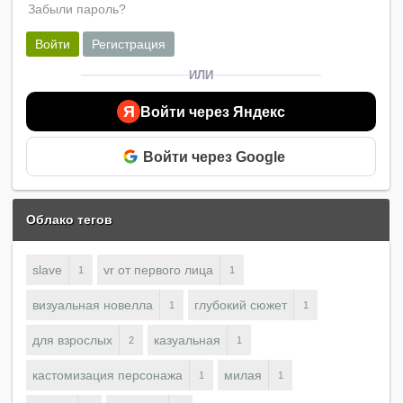
Забыли пароль?
Войти
Регистрация
ИЛИ
Я
Войти через Яндекс
Войти через Google
Облако тегов
slave
vr от первого лица
1
1
визуальная новелла
глубокий сюжет
1
1
для взрослых
казуальная
2
1
кастомизация персонажа
милая
1
1