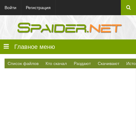
Войти
Регистрация
Главное меню
Список файлов
Кто скачал
Раздают
Скачивают
Исто