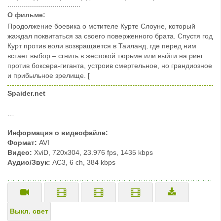
.....................................
О фильме:
Продолжение боевика о мстителе Курте Слоуне, который
жаждал поквитаться за своего поверженного брата. Спустя год
Курт против воли возвращается в Таиланд, где перед ним
встает выбор – сгнить в жестокой тюрьме или выйти на ринг
против боксера-гиганта, устроив смертельное, но грандиозное
и прибыльное зрелище. [
Spaider.net
…
Информация о видеофайле:
Формат:
AVI
Видео:
XviD, 720x304, 23.976 fps, 1435 kbps
Аудио/Звук:
AC3, 6 ch, 384 kbps
Выкл. свет