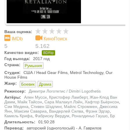
Ваша оценка:
IMDb
КиноПоиск
5
5.162
Качество видео:
BDRip
Год выхода:
2017 год
Страна:
Румыния
Студия:
США / Head Gear Films, Metrol Technology, Our
House Films
Жанр:
Боевик
Драма
Режиссер:
Димитри Логотетис / Dimitri Logothetis
Актёры:
Ален Мусси
,
Кристофер Ламберт
,
Жан-Клод Ван
Дамм
,
Майк Тайсон
,
Сара Малакул Лэйн
,
Хафтор Бьёрнсон
,
Сэм Медина
,
Стивен Шэдлинг
,
Майлс Строммен
,
Джессика
Янн
,
Максим Савариа
,
Вандерлей Силва
,
Фрэнк Эдгар
,
Камель Крифа
,
Фабрисиу Вердум
,
Роналдиньо Гаушо
,
Бр
Длительность:
01:50:28
Перевод:
авторский (одноголосый) - А. Гаврилов