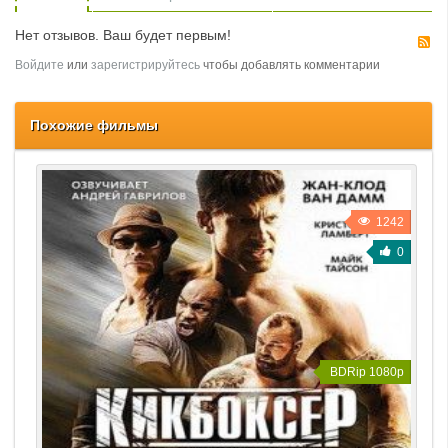
Нет отзывов. Ваш будет первым!
R
Войдите
или
зарегистрируйтесь
чтобы добавлять комментарии
Похожие фильмы
1242
0
BDRip 1080p