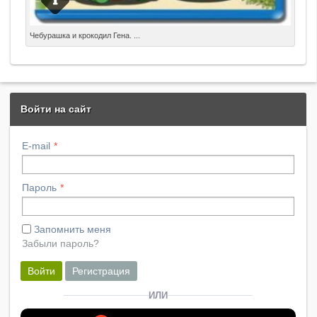
Информация о фильмеГод выхода: 1967, 1969, 1972,
Чебурашка и крокодил Гена. ...
1974, 1983Жанр: мультфильм, короткометражка,
семейныйРежиссер: Роман Качанов
Войти на сайт
E-mail
Пароль
Запомнить меня
Забыли пароль?
Войти
Регистрация
ИЛИ