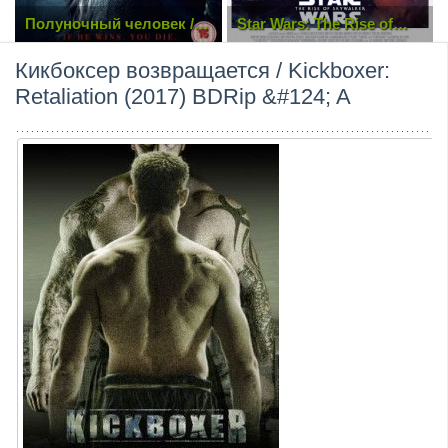
Star Wars: The Rise of
Джон Уик 4 (2023)
Skywalker (Episode IX) /
Звёздные войны:
Кикбоксер возвращается / Kickboxer:
Скайуокер. Восход
(2019)
Retaliation (2017) BDRip &#124; A