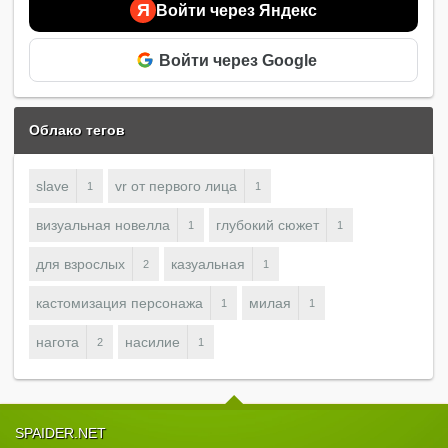
Я
Войти через Яндекс
Войти через Google
Облако тегов
slave
vr от первого лица
1
1
визуальная новелла
глубокий сюжет
1
1
для взрослых
казуальная
2
1
кастомизация персонажа
милая
1
1
нагота
насилие
2
1
SPAIDER.NET