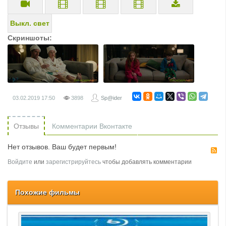
Выкл. свет
Скриншоты:
03.02.2019
17:50
3898
Sp@ider
Отзывы
Комментарии Вконтакте
Нет отзывов. Ваш будет первым!
R
Войдите
или
зарегистрируйтесь
чтобы добавлять комментарии
Похожие фильмы