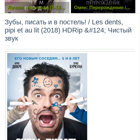
Лучше, чем люди [1-13
Омен: Перерождение /
из 16] (2018) WEB-DL
The Prodigy (2019) TS
1080p
720p
Зубы, писать и в постель! / Les dents,
pipi et au lit (2018) HDRip &#124; Чистый
звук