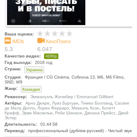
Ваша оценка:
IMDb
КиноПоиск
5.3
6.047
Качество видео:
HDRip
Год выхода:
2018 год
Страна:
Украина
Студия:
Франция / CG Cinéma, Cofinova 13, M6, M6 Films,
SND, W9
Жанр:
Комедия
Режиссер:
Эммануэль Жилибер / Emmanuel Gillibert
Актёры:
Арно Дюкре
,
Луиз Бургуан
,
Тимео Болланд
,
Саския
де Мелу Диллэ
,
Лорен Ферраро
,
Микаэль Коэн
,
Колетт
Крафф
,
Эрве Маскелье
,
Роби Шинаси
,
Джоана Прейсс
,
Джой
Эстер
Длительность:
01:44:58
Перевод:
профессиональный (дубляж-русский) - Чистый звук
.....................................