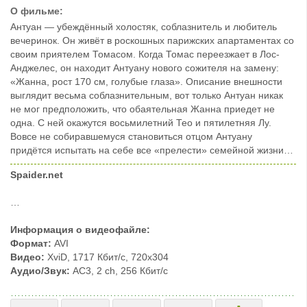
О фильме:
Антуан — убеждённый холостяк, соблазнитель и любитель
вечеринок. Он живёт в роскошных парижских апартаментах со
своим приятелем Томасом. Когда Томас переезжает в Лос-
Анджелес, он находит Антуану нового сожителя на замену:
«Жанна, рост 170 см, голубые глаза». Описание внешности
выглядит весьма соблазнительным, вот только Антуан никак
не мог предположить, что обаятельная Жанна приедет не
одна. С ней окажутся восьмилетний Тео и пятилетняя Лу.
Вовсе не собиравшемуся становиться отцом Антуану
придётся испытать на себе все «прелести» семейной жизни…
Spaider.net
…
Информация о видеофайле:
Формат:
AVI
Видео:
XviD, 1717 Кбит/с, 720x304
Аудио/Звук:
AC3, 2 ch, 256 Кбит/с