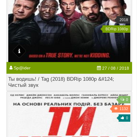
2018
BDRip 1080p
Sp@ider
27 / 08 / 2018
Ты водишь! / Tag (2018) BDRip 1080p &#124;
Чистый звук
0
1132
0