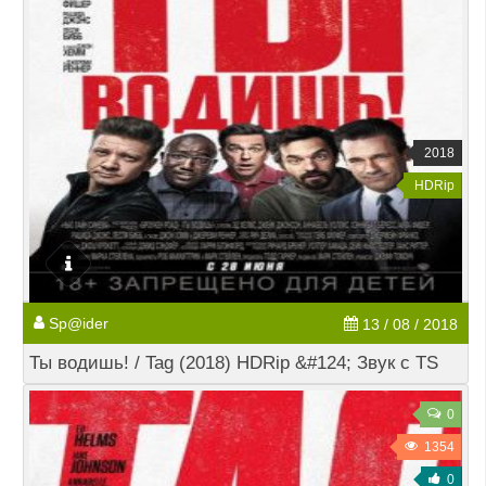
2018
HDRip
Sp@ider
13 / 08 / 2018
Ты водишь! / Tag (2018) HDRip &#124; Звук с TS
0
1354
0