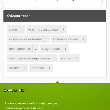
Облако тегов
slave
vr от первого лица
1
1
визуальная новелла
глубокий сюжет
1
1
для взрослых
казуальная
2
1
кастомизация персонажа
милая
1
1
нагота
насилие
2
1
SPAIDER.NET
При копировании любой информации,
обязательна ссылка на сайт.