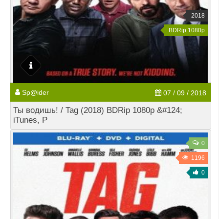
2018
BDRip 1080p
Sp@ider
07 / 09 / 2018
Ты водишь! / Tag (2018) BDRip 1080p &#124;
iTunes, Р
0
1196
0