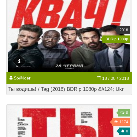
2018
BDRip 1080p
Sp@ider
18 / 08 / 2018
Ты водишь! / Tag (2018) BDRip 1080p &#124; Ukr
0
1174
0