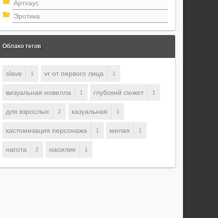
Артхаус
Эротика
Облако тегов
slave
vr от первого лица
1
1
визуальная новелла
глубокий сюжет
1
1
для взрослых
казуальная
2
1
кастомизация персонажа
милая
1
1
нагота
насилие
2
1