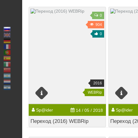
0
904
0
2016
WEBRip
Sp@ider
Sp@ider
14 / 05 / 2018
Переход (2016) WEBRip
Переход (2