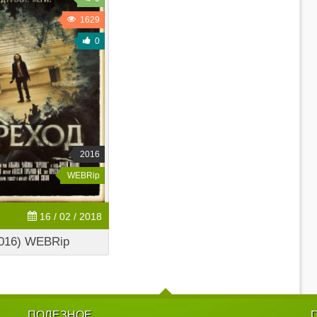
1629
0
2016
WEBRip
16 / 02 / 2018
016) WEBRip
ПОЛЕЗНОЕ