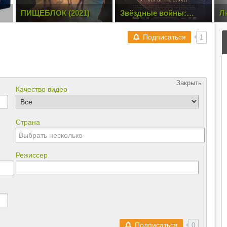
ПИЩЕБЛОК (2021)
Звёздные войны:
Л
p
Эпизод 2 – Атака
Р
клонов (2002)
Подписаться
1
Закрыть
Качество видео
Страна
Режиссер
Подписаться
0