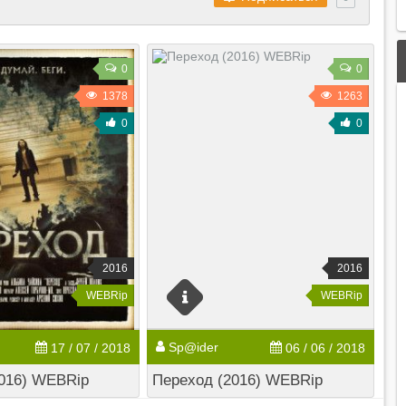
0
0
1378
1263
0
0
2016
2016
WEBRip
WEBRip
Sp@ider
17 / 07 / 2018
06 / 06 / 2018
016) WEBRip
Переход (2016) WEBRip