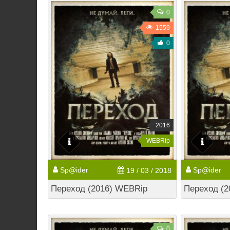
0
1559
0
2016
WEBRip
Sp@ider
Sp@ider
19 / 03 / 2018
Переход (2016) WEBRip
Переход (2
0