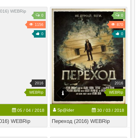
0
0
1156
870
0
0
2016
2016
WEBRip
WEBRip
Sp@ider
05 / 04 / 2018
30 / 03 / 2018
016) WEBRip
Переход (2016) WEBRip