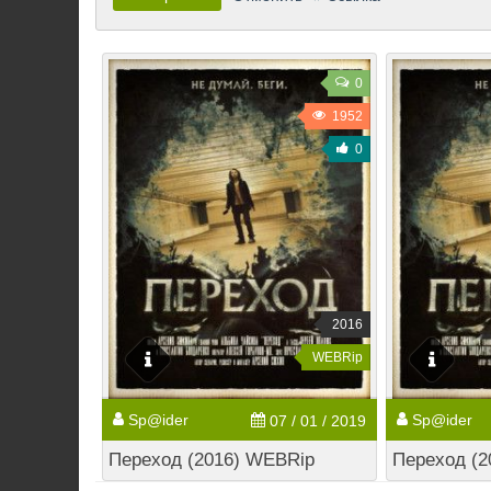
0
1952
0
2016
WEBRip
Sp@ider
Sp@ider
07 / 01 / 2019
Переход (2016) WEBRip
Переход (2