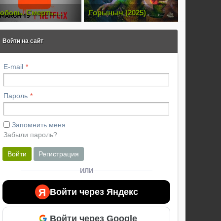
юбовь. Смерть.
Горыныч (2025)
Блуждаю
оботы
(2023)
Войти на сайт
E-mail
Пароль
Запомнить меня
Забыли пароль?
Войти
Регистрация
ИЛИ
Я
Войти через Яндекс
Войти через Google