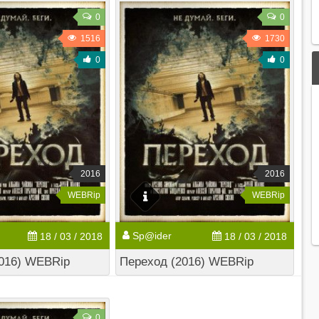
0
0
1516
1730
0
0
2016
2016
WEBRip
WEBRip
Sp@ider
18 / 03 / 2018
18 / 03 / 2018
016) WEBRip
Переход (2016) WEBRip
0