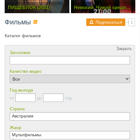
ПИЩЕБЛОК (2021)
Невский. Чужой среди
чужих [3 Сезон. 1-4 из 20]
(2019) SATRip
Фильмы
Подписаться
1
Каталог фильмов
Закрыть
Заголовок
Качество видео
Год выхода
от
до
год
Страна
Жанр