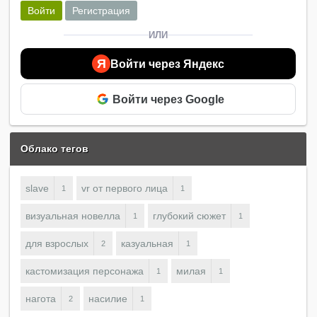
Войти
Регистрация
ИЛИ
Я
Войти через Яндекс
Войти через Google
Облако тегов
slave
vr от первого лица
1
1
визуальная новелла
глубокий сюжет
1
1
для взрослых
казуальная
2
1
кастомизация персонажа
милая
1
1
нагота
насилие
2
1