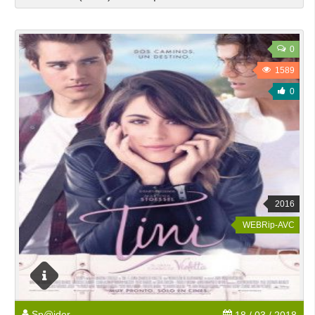
0
1589
0
2016
WEBRip-AVC
Sp@ider