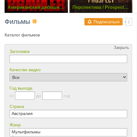
Американский дебошир /
Перспектива / Prospect
Brawler (2018) WEBRip |
(2018) WEB-DLRip | L
LakeFilms
Фильмы
Подписаться
1
Каталог фильмов
Закрыть
Заголовок
Качество видео
Год выхода
от
до
год
Страна
Жанр