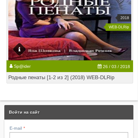
2018
WEB-DLRip
Sp@ider
26 / 03 / 2018
Родные пенаты [1-2 из 2] (2018) WEB-DLRip
Войти на сайт
E-mail