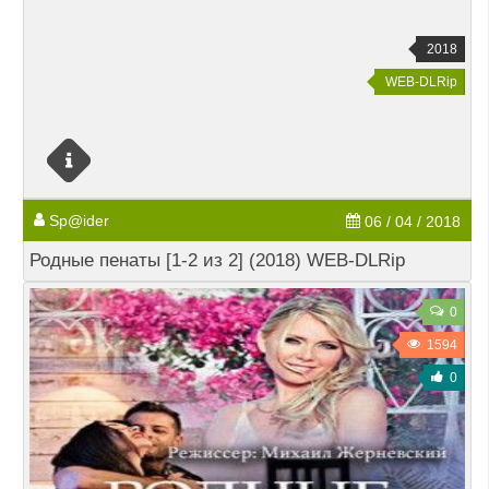
2018
WEB-DLRip
Sp@ider
06 / 04 / 2018
Родные пенаты [1-2 из 2] (2018) WEB-DLRip
0
1594
0