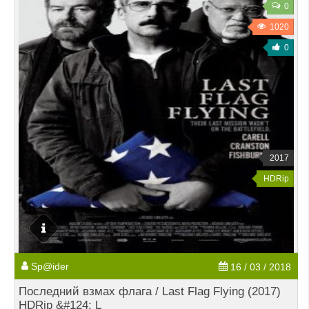
0
1020
0
2017
HDRip
Sp@ider
16 / 03 / 2018
Последний взмах флага / Last Flag Flying (2017)
HDRip &#124; L