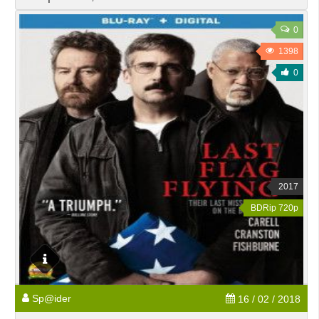
0
1398
0
2017
BDRip 720p
Sp@ider
16 / 02 / 2018