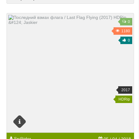
0
1180
0
2017
HDRip
Sp@ider