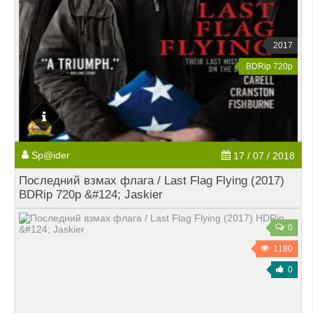
2017
BDRip 720p
Sp@ider
17 / 07 / 2018
Последний взмах флага / Last Flag Flying (2017)
BDRip 720p &#124; Jaskier
0
1180
0