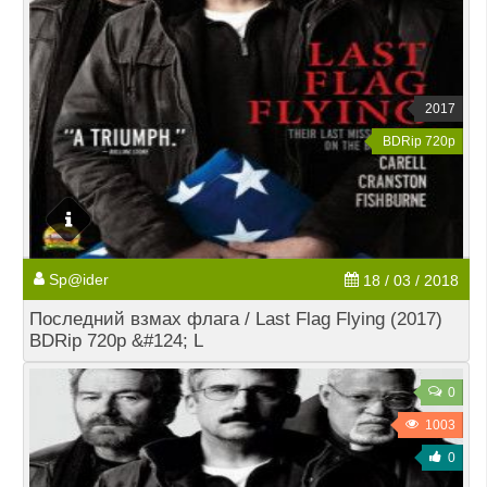
2017
BDRip 720p
Sp@ider
18 / 03 / 2018
Последний взмах флага / Last Flag Flying (2017)
BDRip 720p &#124; L
0
1003
0