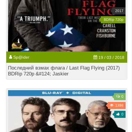
2017
BDRip 720p
Sp@ider
19 / 03 / 2018
Последний взмах флага / Last Flag Flying (2017)
BDRip 720p &#124; Jaskier
0
1398
0