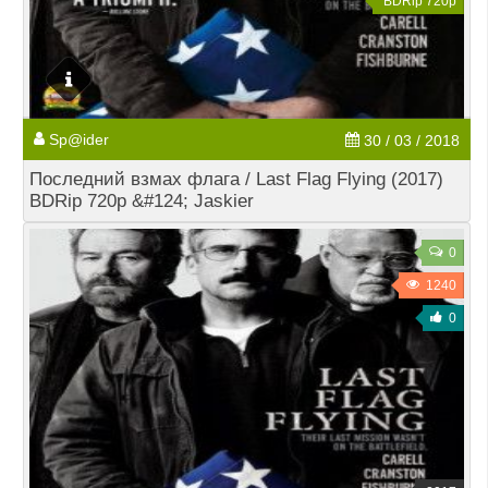
BDRip 720p
Sp@ider
30 / 03 / 2018
Последний взмах флага / Last Flag Flying (2017)
BDRip 720p &#124; Jaskier
0
1240
0