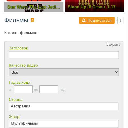
Stand Up [8 Сезон. 1-17
Пилигрим (2019) TS
выпуск] (2018) WEB-
DLRip
Фильмы
Подписаться
1
Каталог фильмов
Закрыть
Заголовок
Качество видео
Год выхода
от
до
год
Страна
Жанр