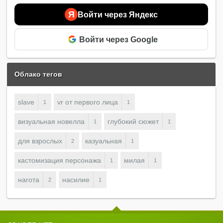
Я
Войти через Яндекс
Войти через Google
Облако тегов
slave
vr от первого лица
1
1
визуальная новелла
глубокий сюжет
1
1
для взрослых
казуальная
2
1
кастомизация персонажа
милая
1
1
нагота
насилие
2
1