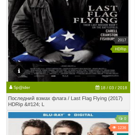
2017
HDRip
Sp@ider
18 / 03 / 2018
Последний взмах флага / Last Flag Flying (2017)
HDRip &#124; L
0
1236