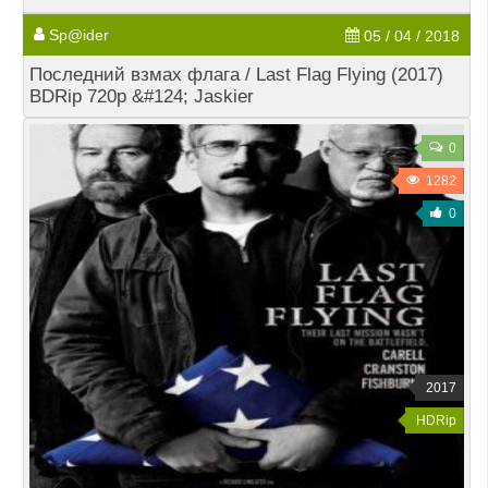
Sp@ider
05 / 04 / 2018
Последний взмах флага / Last Flag Flying (2017)
BDRip 720p &#124; Jaskier
0
1282
0
2017
HDRip