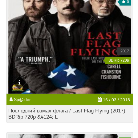
0
2017
BDRip 720p
Sp@ider
16 / 03 / 2018
Последний взмах флага / Last Flag Flying (2017)
BDRip 720p &#124; L