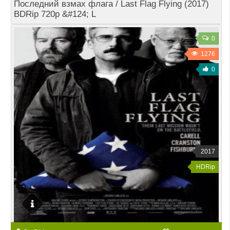
Последний взмах флага / Last Flag Flying (2017)
BDRip 720p &#124; L
0
1276
0
2017
HDRip