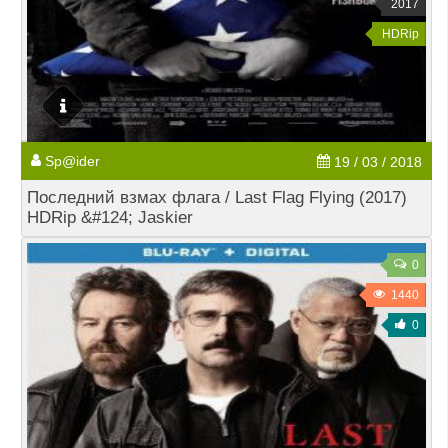
2017
HDRip
Sp@ider
19 / 03 / 2018
Последний взмах флага / Last Flag Flying (2017)
HDRip &#124; Jaskier
0
1440
0