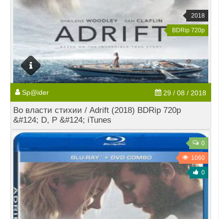
2018
BDRip 720p
Sp@ider
29 / 08 / 2018
Во власти стихии / Adrift (2018) BDRip 720p
&#124; D, P &#124; iTunes
0
1060
0