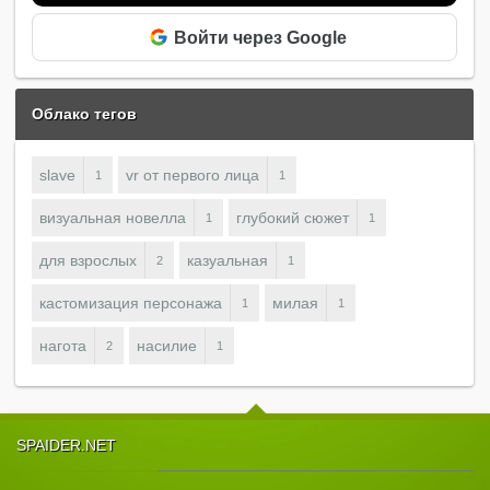
Войти через Google
Облако тегов
slave
vr от первого лица
1
1
визуальная новелла
глубокий сюжет
1
1
для взрослых
казуальная
2
1
кастомизация персонажа
милая
1
1
нагота
насилие
2
1
SPAIDER.NET