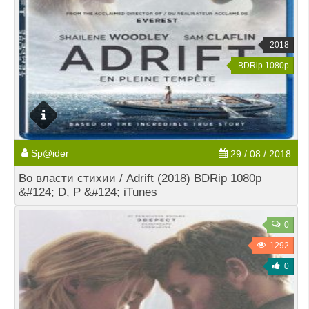
2018
BDRip 1080p
Sp@ider
29 / 08 / 2018
Во власти стихии / Adrift (2018) BDRip 1080p
&#124; D, P &#124; iTunes
0
1292
0