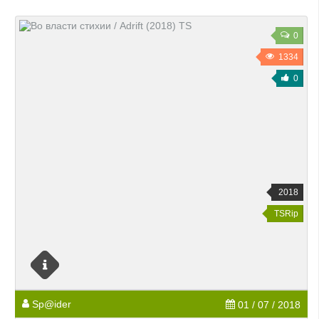
0
1334
0
2018
TSRip
Sp@ider
01 / 07 / 2018