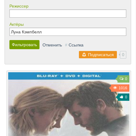
Режиссер
Актёры
Фильтровать
Отменить
#
Ссылка
Подписаться
0
0
1016
0