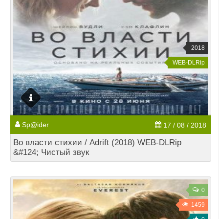
2018
WEB-DLRip
Sp@ider
17 / 08 / 2018
Во власти стихии / Adrift (2018) WEB-DLRip
&#124; Чистый звук
0
1459