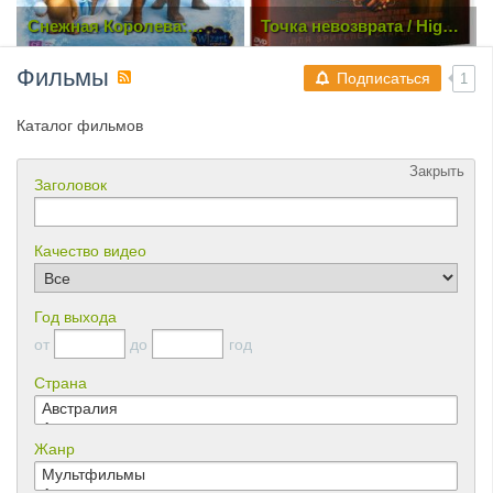
Снежная Королева:
Точка невозврата / High
Зазеркалье (2018) WEB-
Wire Act (2018) BDRip
DL 1080p | iTunes
1080p | Лицензия
Фильмы
Подписаться
1
Каталог фильмов
Закрыть
Заголовок
Качество видео
Год выхода
от
до
год
Страна
Жанр