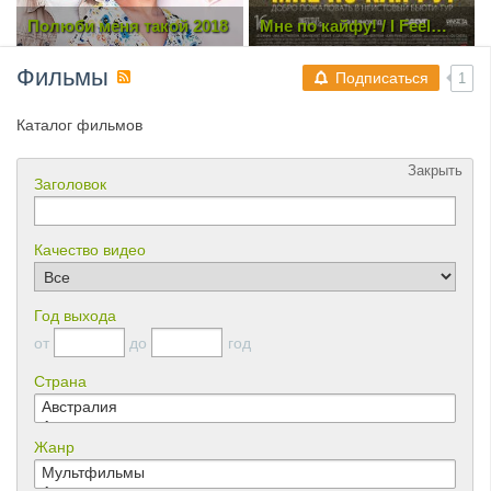
Мне по кайфу! / I Feel
Чекаго (2022)
Good (2018) HDRip
Фильмы
Подписаться
1
Каталог фильмов
Закрыть
Заголовок
Качество видео
Год выхода
от
до
год
Страна
Жанр