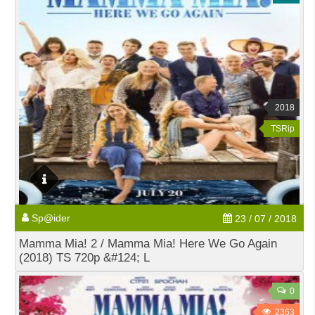
2018
TSRip
Sp@ider
23 / 07 / 2018
Mamma Mia! 2 / Mamma Mia! Here We Go Again
(2018) TS 720p &#124; L
0
2363