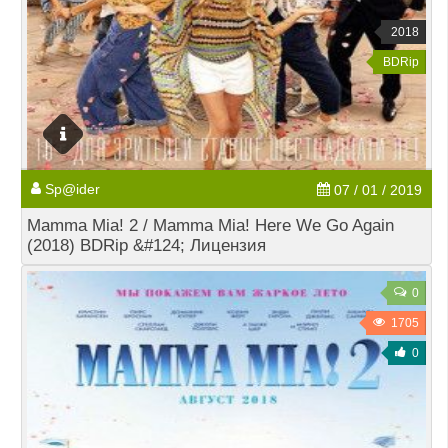
2018
BDRip
Sp@ider
07 / 01 / 2019
Mamma Mia! 2 / Mamma Mia! Here We Go Again
(2018) BDRip &#124; Лицензия
0
1705
0