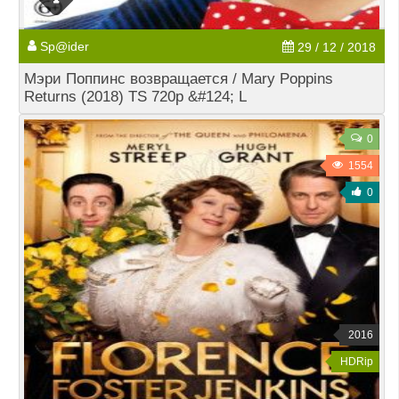
Sp@ider
29 / 12 / 2018
Мэри Поппинс возвращается / Mary Poppins
Returns (2018) TS 720p &#124; L
0
1554
0
2016
HDRip