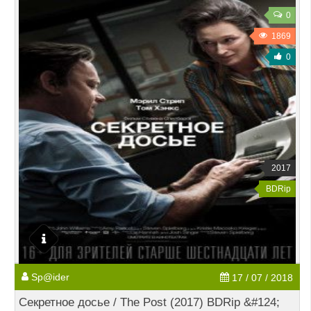
0
1869
0
2017
BDRip
Sp@ider
17 / 07 / 2018
Секретное досье / The Post (2017) BDRip &#124;