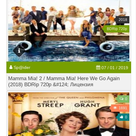
2018
BDRip 720p
Sp@ider
07 / 01 / 2019
Mamma Mia! 2 / Mamma Mia! Here We Go Again
(2018) BDRip 720p &#124; Лицензия
0
1691
0