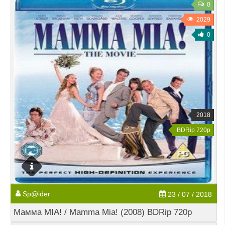
0
2029
0
2018
BDRip 720p
Sp@ider
23 / 07 / 2018
Мамма MIA! / Mamma Mia! (2008) BDRip 720p