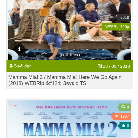
2018
WEBRip 720p
Sp@ider
23 / 09 / 2018
Mamma Mia! 2 / Mamma Mia! Here We Go Again
(2018) WEBRip &#124; Звук с TS
0
1967
0