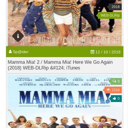
2018
WEB-DLRip
Sp@ider
12 / 10 / 2018
Mamma Mia! 2 / Mamma Mia! Here We Go Again
(2018) WEB-DLRip &#124; iTunes
0
1534
0