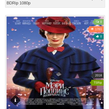
BDRip 1080p
0
1761
0
2018
TSRip