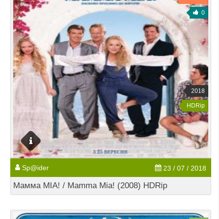
0
2018
HDRip
Sp@ider
23 / 07 / 2018
Мамма MIA! / Mamma Mia! (2008) HDRip