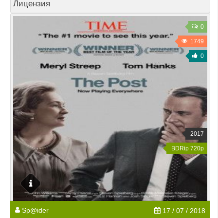
Лицензия
0
1749
0
2017
BDRip 720p
Sp@ider
17 / 07 / 2018