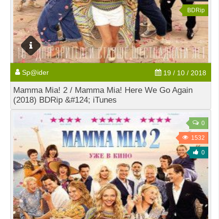
BDRip
Sp@ider
19 / 10 / 2018
Mamma Mia! 2 / Mamma Mia! Here We Go Again
(2018) BDRip &#124; iTunes
0
1532
0