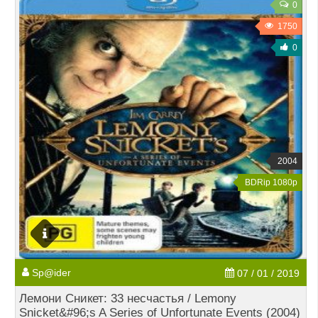
0
1750
0
2004
BDRip 1080p
Sp@ider
07 / 01 / 2019
Лемони Сникет: 33 несчастья / Lemony
Snicket&#96;s A Series of Unfortunate Events (2004)