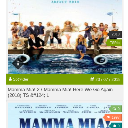
2018
TSRip
Sp@ider
23 / 07 / 2018
Mamma Mia! 2 / Mamma Mia! Here We Go Again
(2018) TS &#124; L
0
1997
0