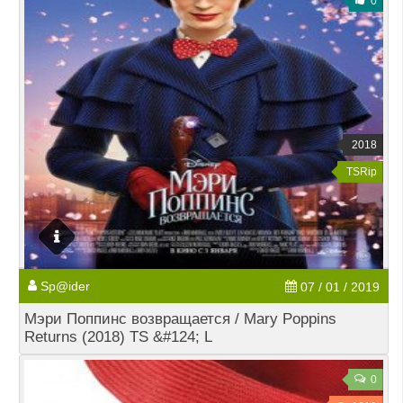
0
2018
TSRip
Sp@ider
07 / 01 / 2019
Мэри Поппинс возвращается / Mary Poppins
Returns (2018) TS &#124; L
0