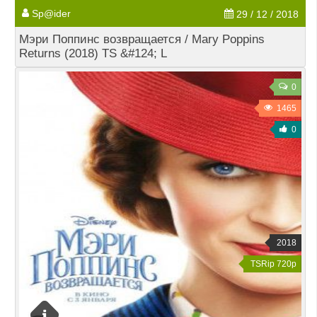
Sp@ider
29 / 12 / 2018
Мэри Поппинс возвращается / Mary Poppins
Returns (2018) TS &#124; L
0
1465
0
2018
TSRip 720p