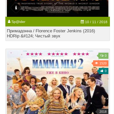
Sp@ider
10 / 11 / 2018
Примадонна / Florence Foster Jenkins (2016)
HDRip &#124; Чистый звук
0
1520
0
2018