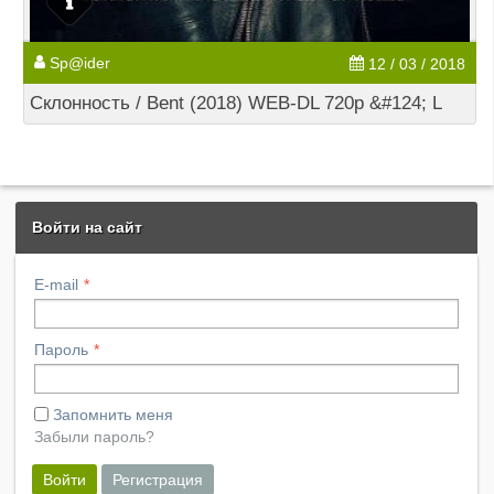
Sp@ider
12 / 03 / 2018
Склонность / Bent (2018) WEB-DL 720p &#124; L
Войти на сайт
E-mail
Пароль
Запомнить меня
Забыли пароль?
Войти
Регистрация