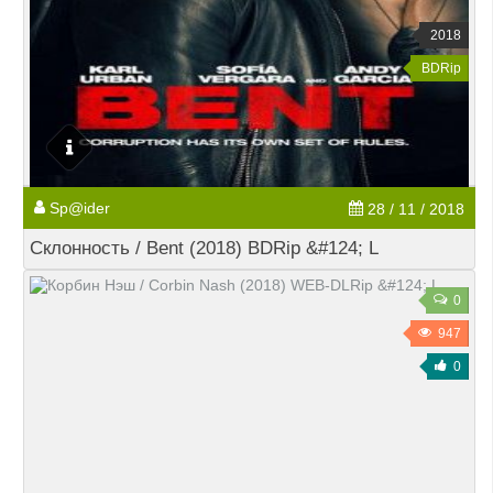
2018
BDRip
Sp@ider
28 / 11 / 2018
Склонность / Bent (2018) BDRip &#124; L
0
947
0