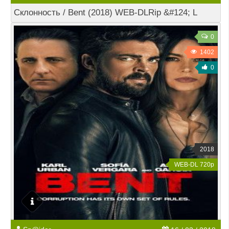
Склонность / Bent (2018) WEB-DLRip &#124; L
0
1402
0
2018
WEB-DL 720p