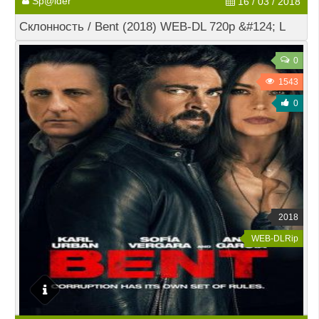
Sp@ider
16 / 03 / 2018
Склонность / Bent (2018) WEB-DL 720p &#124; L
0
1543
0
2018
WEB-DLRip