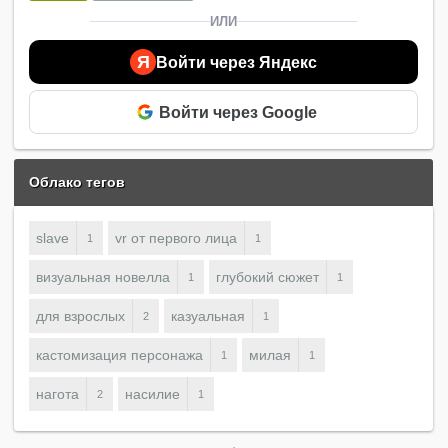
ИЛИ
Я
Войти через Яндекс
Войти через Google
Облако тегов
slave
vr от первого лица
1
1
визуальная новелла
глубокий сюжет
1
1
для взрослых
казуальная
2
1
кастомизация персонажа
милая
1
1
нагота
насилие
2
1