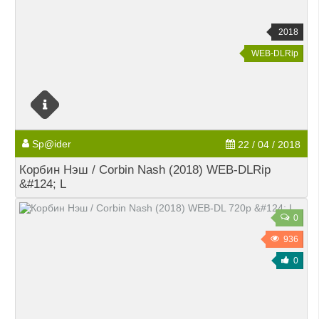
2018
WEB-DLRip
Sp@ider
22 / 04 / 2018
Корбин Нэш / Corbin Nash (2018) WEB-DLRip
&#124; L
0
936
0