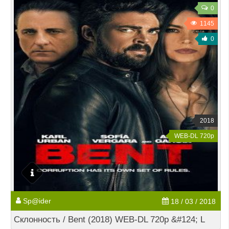
0
1145
0
2018
WEB-DL 720p
Sp@ider
18 / 03 / 2018
Склонность / Bent (2018) WEB-DL 720p &#124; L