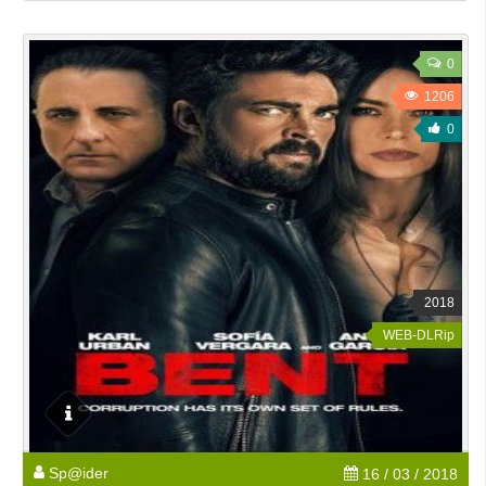
0
1206
0
2018
WEB-DLRip
Sp@ider
16 / 03 / 2018