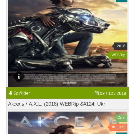
2018
WEBRip
Sp@ider
09 / 12 / 2018
Аксель / A.X.L. (2018) WEBRip &#124; Ukr
0
1335