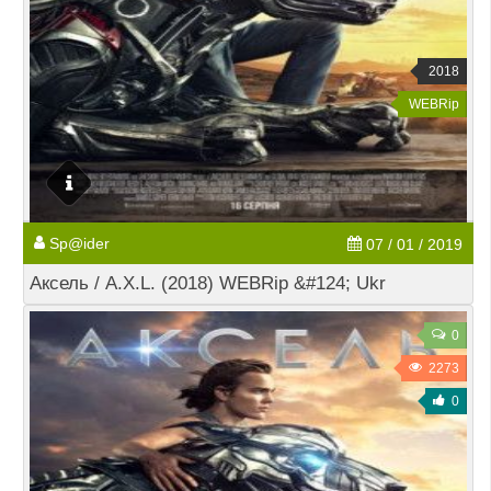
2018
WEBRip
Sp@ider
07 / 01 / 2019
Аксель / A.X.L. (2018) WEBRip &#124; Ukr
0
2273
0