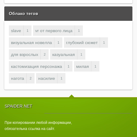
Облако тегов
slave
vr от первого лица
1
1
визуальная новелла
глубокий сюжет
1
1
для взрослых
казуальная
2
1
кастомизация персонажа
милая
1
1
нагота
насилие
2
1
SPAIDER.NET
При копировании любой информации,
обязательна ссылка на сайт.