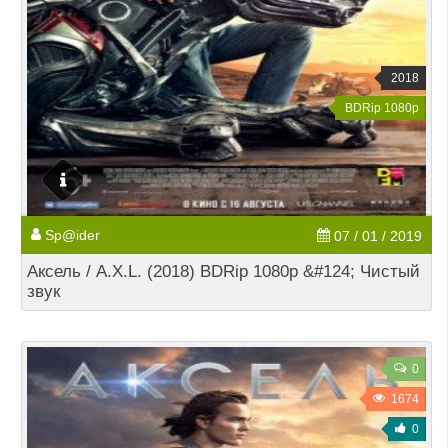
2018
BDRip 1080p
Sp@ider
07 / 01 / 2019
Аксель / A.X.L. (2018) BDRip 1080p &#124; Чистый
звук
0
1674
0