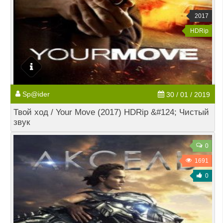
2017
HDRip
Sp@ider
30 / 01 / 2019
Твой ход / Your Move (2017) HDRip &#124; Чистый
звук
0
1691
0