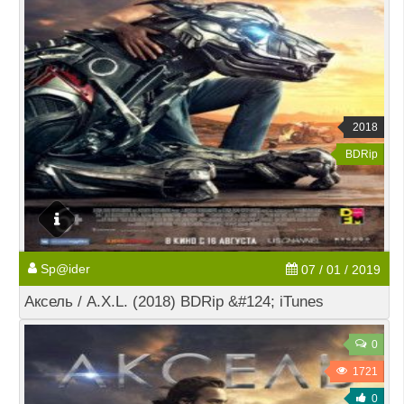
2018
BDRip
Sp@ider
07 / 01 / 2019
Аксель / A.X.L. (2018) BDRip &#124; iTunes
0
1721
0