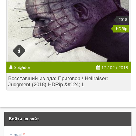
2018
HDRip
Sp@ider
17 / 02 / 2018
Восставший из ада: Приговор / Hellraiser:
Judgment (2018) HDRip &#124; L
Войти на сайт
E-mail