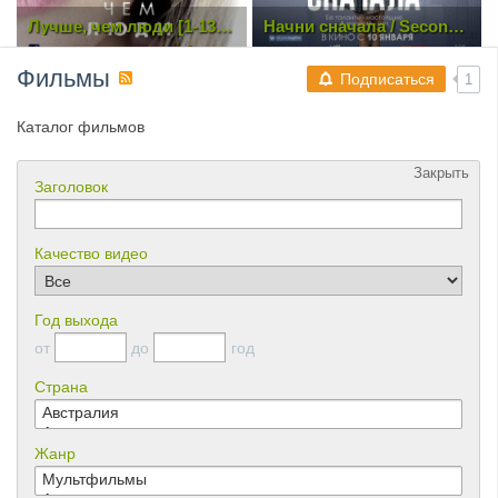
Лучше, чем люди [1-13
Начни сначала / Second
из 16] (2018) WEB-DL
Act (2018) WEB-DLRip |
1080p
Чистый звук
Фильмы
Подписаться
1
Каталог фильмов
Закрыть
Заголовок
Качество видео
Год выхода
от
до
год
Страна
Жанр