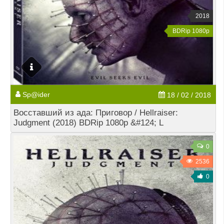
2018
BDRip 1080p
Sp@ider
18 / 02 / 2018
Восставший из ада: Приговор / Hellraiser:
Judgment (2018) BDRip 1080p &#124; L
0
2536
0