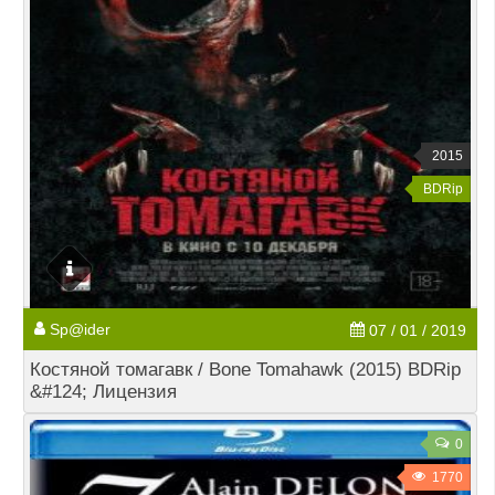
2015
BDRip
Sp@ider
07 / 01 / 2019
Костяной томагавк / Bone Tomahawk (2015) BDRip
&#124; Лицензия
0
1770