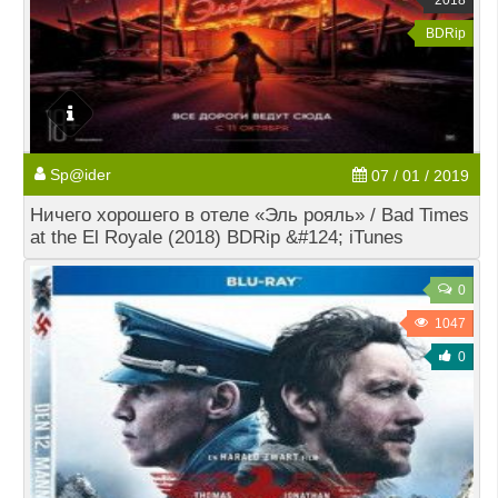
2018
BDRip
Sp@ider
07 / 01 / 2019
Ничего хорошего в отеле «Эль рояль» / Bad Times
at the El Royale (2018) BDRip &#124; iTunes
0
1047
0