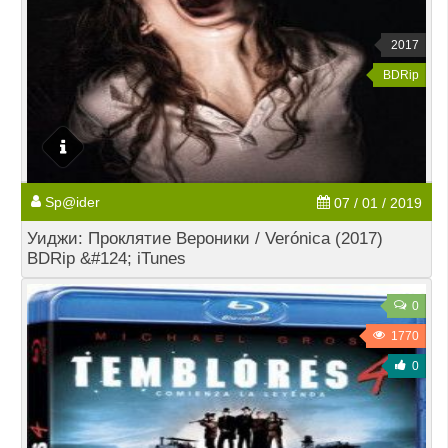
2017
BDRip
Sp@ider
07 / 01 / 2019
Уиджи: Проклятие Вероники / Verónica (2017)
BDRip &#124; iTunes
0
1770
0