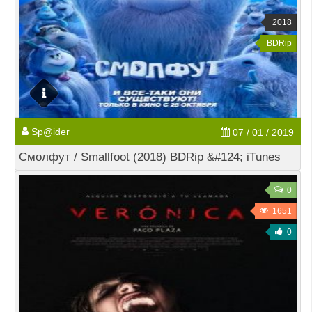
2018
BDRip
Sp@ider
07 / 01 / 2019
Смолфут / Smallfoot (2018) BDRip &#124; iTunes
0
1651
0