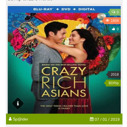
0
1604
0
2018
BDRip
Sp@ider
07 / 01 / 2019