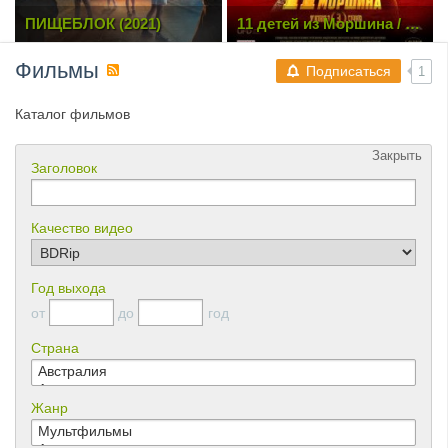
11 детей из Моршина / 11
Рикошет (1 сезон: 1-16
дітей з Моршина (2019)
серии из 16) (2019-2020)
WEB-DL 1080p | Ukr
Фильмы
Подписаться
1
Каталог фильмов
Закрыть
Заголовок
Качество видео
Год выхода
от
до
год
Страна
Жанр