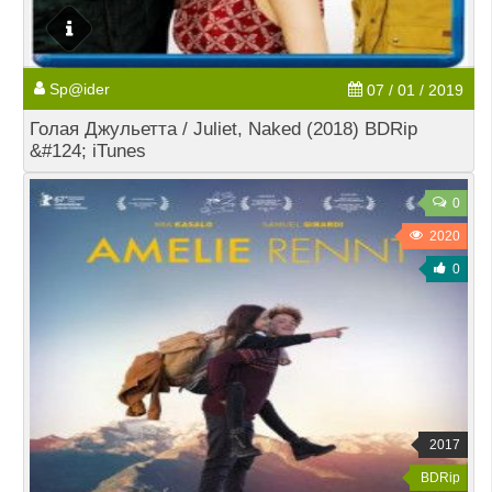
Sp@ider
07 / 01 / 2019
Голая Джульетта / Juliet, Naked (2018) BDRip
&#124; iTunes
0
2020
0
2017
BDRip