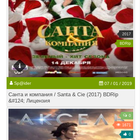
2017
BDRip
Sp@ider
07 / 01 / 2019
Санта и компания / Santa & Cie (2017) BDRip
&#124; Лицензия
0
1671
0