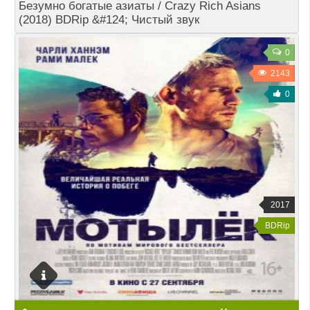
Безумно богатые азиаты / Crazy Rich Asians
(2018) BDRip &#124; Чистый звук
0
2143
0
2017
BDRip