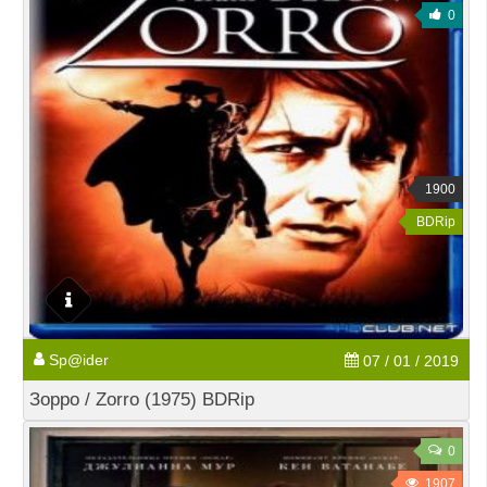
0
1900
BDRip
Sp@ider
07 / 01 / 2019
Зорро / Zorro (1975) BDRip
0
1907