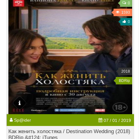
0
1593
0
2018
BDRip
Sp@ider
07 / 01 / 2019
Как женить холостяка / Destination Wedding (2018)
BDRip &#124; iTunes