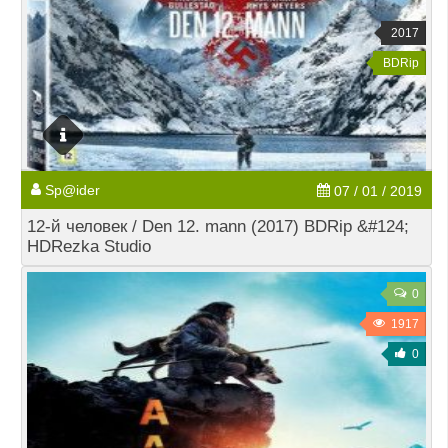
2017
BDRip
Sp@ider
07 / 01 / 2019
12-й человек / Den 12. mann (2017) BDRip &#124;
HDRezka Studio
0
1917
0