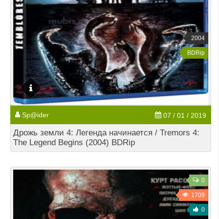
2004
BDRip
Sp@ider
07 / 01 / 2019
Дрожь земли 4: Легенда начинается / Tremors 4:
The Legend Begins (2004) BDRip
0
1709
0