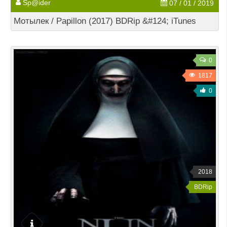
Sp@ider
07 / 01 / 2019
Мотылек / Papillon (2017) BDRip &#124; iTunes
0
1817
0
2018
BDRip