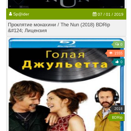
Sp@ider
07 / 01 / 2019
Проклятие монахини / The Nun (2018) BDRip
&#124; Лицензия
0
1555
0
2018
BDRip