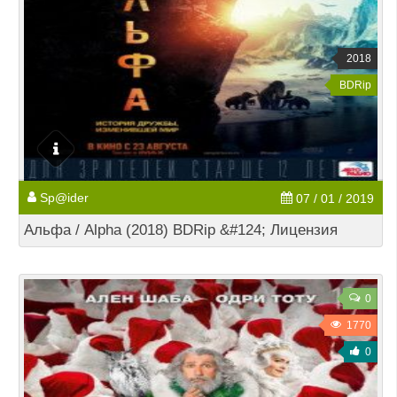
2018
BDRip
Sp@ider
07 / 01 / 2019
Альфа / Alpha (2018) BDRip &#124; Лицензия
0
1770
0