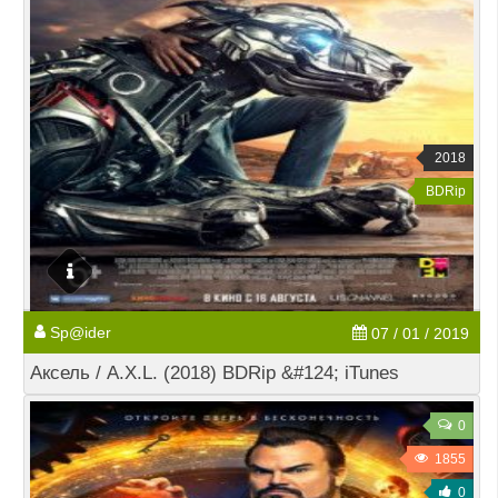
2018
BDRip
Sp@ider
07 / 01 / 2019
Аксель / A.X.L. (2018) BDRip &#124; iTunes
0
1855
0