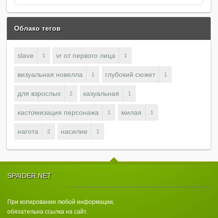
Облако тегов
slave
vr от первого лица
1
1
визуальная новелла
глубокий сюжет
1
1
для взрослых
казуальная
2
1
кастомизация персонажа
милая
1
1
нагота
насилие
2
1
SPAIDER.NET
При копировании любой информации,
обязательна ссылка на сайт.