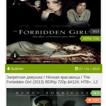
2013
BDRip 720p
Sp@ider
07 / 01 / 2019
Запретная девушка / Ночная красавица / The
Forbidden Girl (2013) BDRip 720p &#124; НТВ+, L2
0
1567