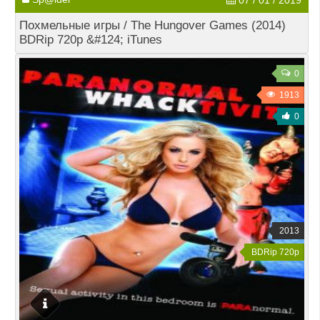
07 / 01 / 2019
Похмельные игры / The Hungover Games (2014)
BDRip 720p &#124; iTunes
0
1913
0
2013
BDRip 720p