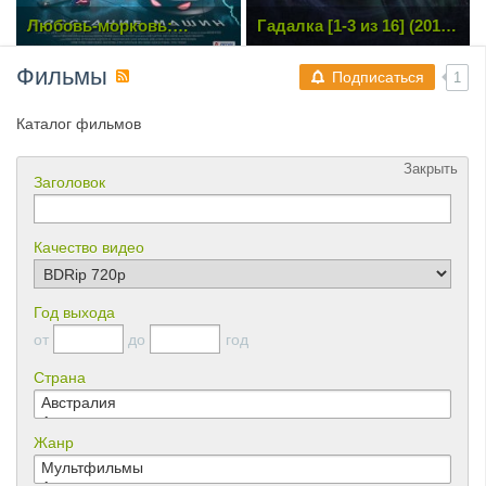
Гадалка [1-3 из 16] (2019)
Тёмное зеркало / Look
SATRip
Away (2018) WEB-DL
1080p | iTunes
Фильмы
Подписаться
1
Каталог фильмов
Закрыть
Заголовок
Качество видео
Год выхода
от
до
год
Страна
Жанр