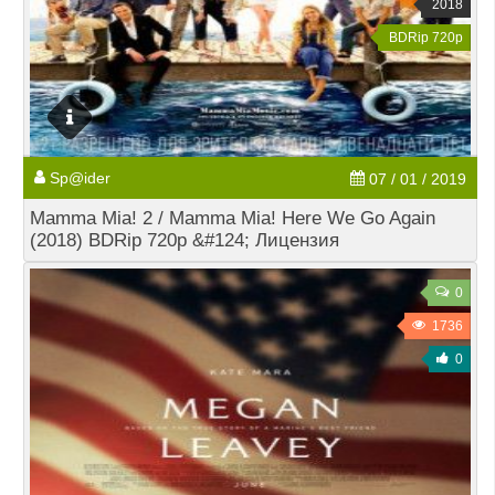
2018
BDRip 720p
Sp@ider
07 / 01 / 2019
Mamma Mia! 2 / Mamma Mia! Here We Go Again
(2018) BDRip 720p &#124; Лицензия
0
1736
0