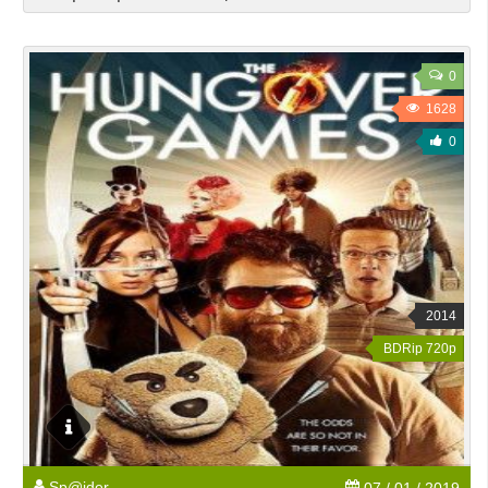
0
1628
0
2014
BDRip 720p
Sp@ider