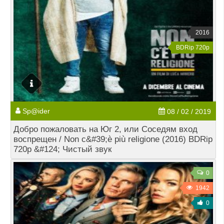
2016
BDRip 720p
Sp@ider
08 / 02 / 2019
Добро пожаловать на Юг 2, или Соседям вход
воспрещен / Non c&#39;è più religione (2016) BDRip
720p &#124; Чистый звук
0
1942
0