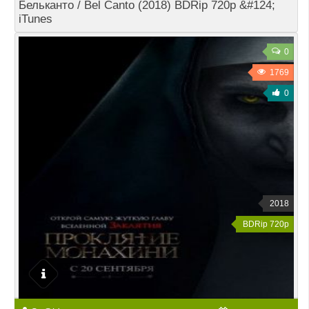
Бельканто / Bel Canto (2018) BDRip 720p &#124;
iTunes
0
1769
0
2018
BDRip 720p