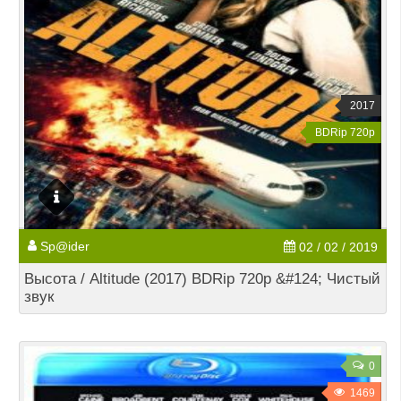
2017
BDRip 720p
Sp@ider
02 / 02 / 2019
Высота / Altitude (2017) BDRip 720p &#124; Чистый
звук
0
1469