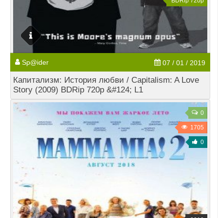
BDRip 720p
Sp@ider
07 / 01 / 2019
Капитализм: История любви / Capitalism: A Love
Story (2009) BDRip 720p &#124; L1
0
1705
0