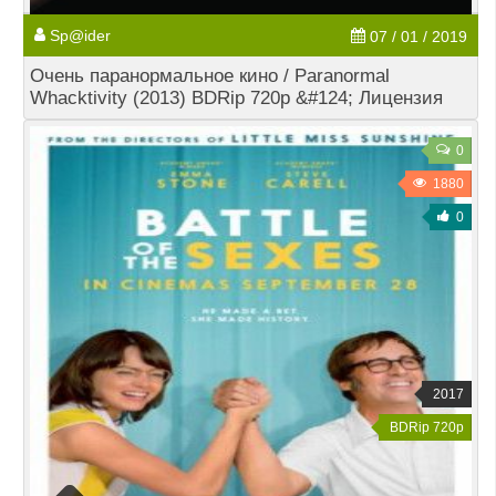
Sp@ider
07 / 01 / 2019
Очень паранормальное кино / Paranormal
Whacktivity (2013) BDRip 720p &#124; Лицензия
0
1880
0
2017
BDRip 720p