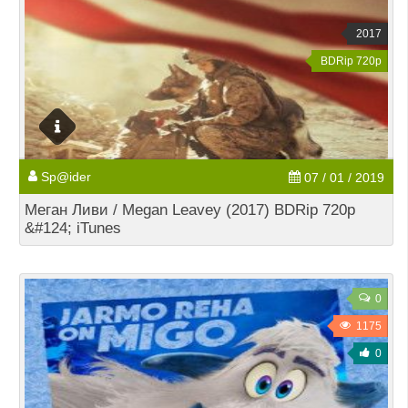
2017
BDRip 720p
Sp@ider
07 / 01 / 2019
Меган Ливи / Megan Leavey (2017) BDRip 720p
&#124; iTunes
0
1175
0