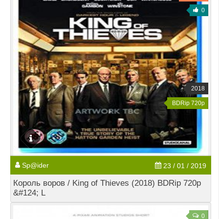
0
2018
BDRip 720p
Sp@ider
23 / 01 / 2019
Король воров / King of Thieves (2018) BDRip 720p
&#124; L
0