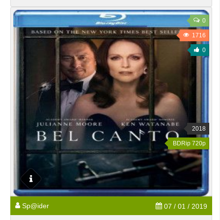
0
1716
0
2018
BDRip 720p
Sp@ider
07 / 01 / 2019