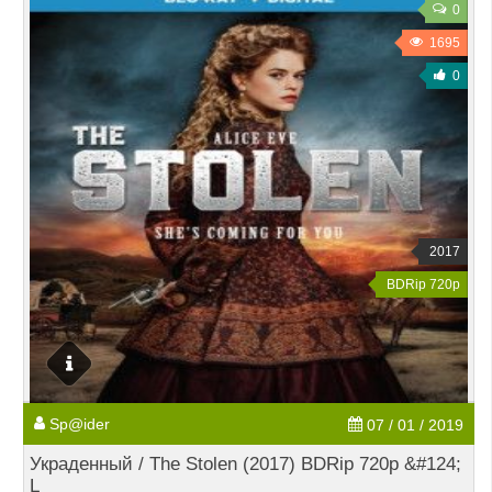
0
1695
0
2017
BDRip 720p
Sp@ider
07 / 01 / 2019
Украденный / The Stolen (2017) BDRip 720p &#124;
L