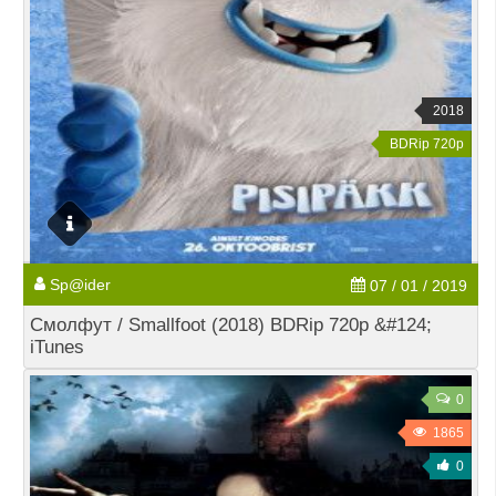
2018
BDRip 720p
Sp@ider
07 / 01 / 2019
Смолфут / Smallfoot (2018) BDRip 720p &#124;
iTunes
0
1865
0