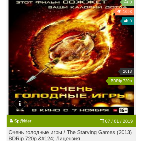
0
1693
0
2013
BDRip 720p
Sp@ider
07 / 01 / 2019
Очень голодные игры / The Starving Games (2013)
BDRip 720p &#124; Лицензия