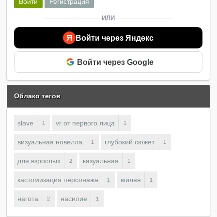
Войти
Регистрация
ИЛИ
Я
Войти через Яндекс
Войти через Google
Облако тегов
slave
vr от первого лица
1
1
визуальная новелла
глубокий сюжет
1
1
для взрослых
казуальная
2
1
кастомизация персонажа
милая
1
1
нагота
насилие
2
1