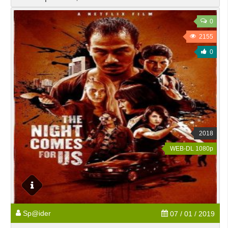
0
2155
0
2018
WEB-DL 1080p
Sp@ider
07 / 01 / 2019