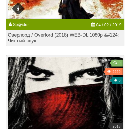
Sp@ider
04 / 02 / 2019
Оверлорд / Overlord (2018) WEB-DL 1080p &#124;
Чистый звук
0
2259
0
2018