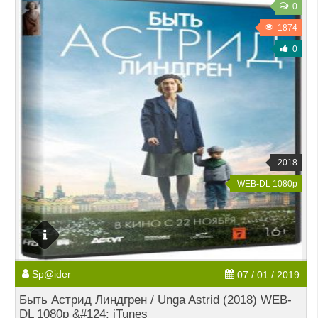
0
1874
0
2018
WEB-DL 1080p
Sp@ider
07 / 01 / 2019
Быть Астрид Линдгрен / Unga Astrid (2018) WEB-
DL 1080p &#124; iTunes