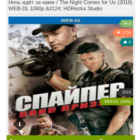
Ночь идёт за нами / The Night Comes for Us (2018)
WEB-DL 1080p &#124; HDRezka Studio
0
1739
0
2016
WEB-DL 1080p