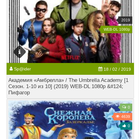
2019
WEB-DL 1080p
Sp@ider
18 / 02 / 2019
Академия «Амбрелла» / The Umbrella Academy [1
Сезон. 1-10 из 10] (2019) WEB-DL 1080p &#124;
Пифагор
0
4639
0