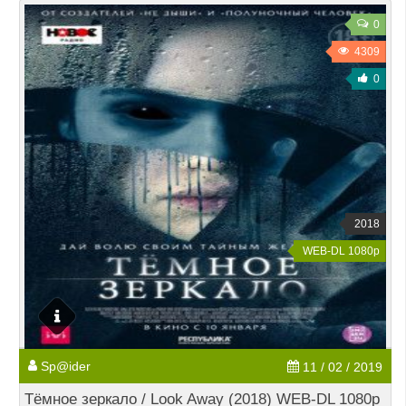
0
4309
0
2018
WEB-DL 1080p
Sp@ider
11 / 02 / 2019
Тёмное зеркало / Look Away (2018) WEB-DL 1080p