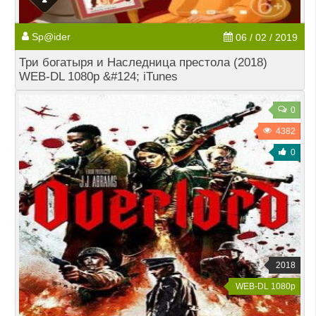
Sp@ider
06 / 02 / 2019
Три богатыря и Наследница престола (2018)
WEB-DL 1080p &#124; iTunes
0
4382
0
2018
WEB-DL 1080p