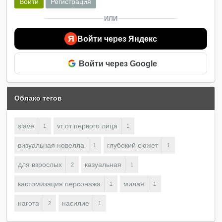
Войти
Регистрация
ИЛИ
Я
Войти через Яндекс
Войти через Google
Облако тегов
slave
vr от первого лица
1
1
визуальная новелла
глубокий сюжет
1
1
для взрослых
казуальная
2
1
кастомизация персонажа
милая
1
1
нагота
насилие
2
1