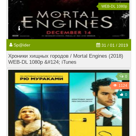
WEB-DL 1080p
Sp@ider
31 / 01 / 2019
Хроники хищных городов / Mortal Engines (2018)
WEB-DL 1080p &#124; iTunes
0
1124
0