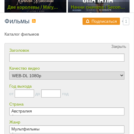
Начни сначала / Second
Снежная Королева:
Act (2018) WEB-DLRip |
Зазеркалье (2018) WEB-
Чистый звук
DL 1080p | iTunes
Фильмы
Подписаться
1
Каталог фильмов
Закрыть
Заголовок
Качество видео
Год выхода
от
до
год
Страна
Жанр