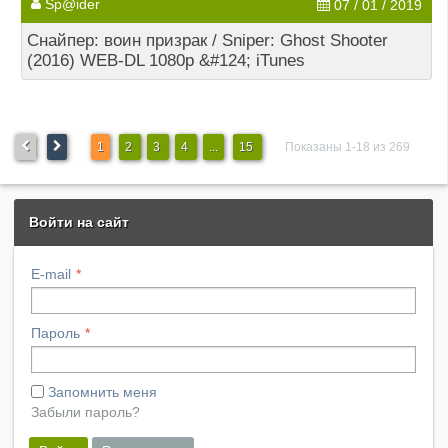
Sp@ider
07 / 01 / 2019
Cнайпер: воин призрак / Sniper: Ghost Shooter
(2016) WEB-DL 1080p &#124; iTunes
1
2
3
4
...
15
Показаны 1-18 из 269
Войти на сайт
E-mail
Пароль
Запомнить меня
Забыли пароль?