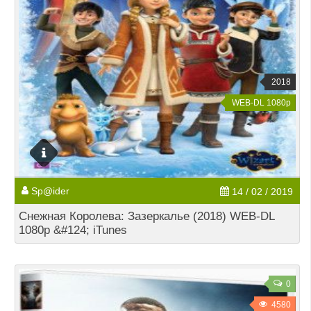
2018
WEB-DL 1080p
Sp@ider
14 / 02 / 2019
Снежная Королева: Зазеркалье (2018) WEB-DL
1080p &#124; iTunes
0
4580