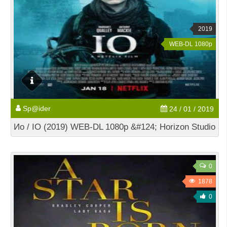
2019
WEB-DL 1080p
Sp@ider
24 / 01 / 2019
Ио / IO (2019) WEB-DL 1080p &#124; Horizon Studio
0
1878
0