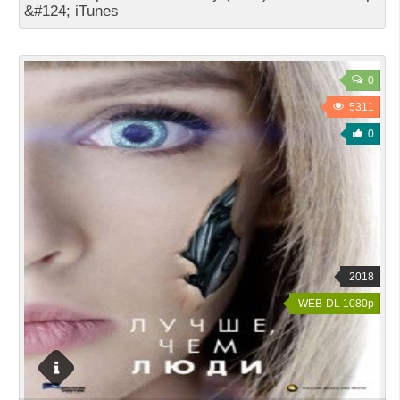
&#124; iTunes
0
5311
0
2018
WEB-DL 1080p