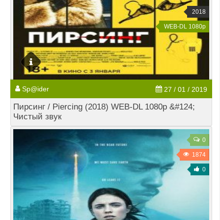
2018
WEB-DL 1080p
Sp@ider
27 / 01 / 2019
Пирсинг / Piercing (2018) WEB-DL 1080p &#124;
Чистый звук
0
1874
0