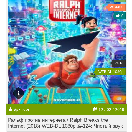
4400
0
2018
WEB-DL 1080p
Sp@ider
12 / 02 / 2019
Ральф против интернета / Ralph Breaks the
Internet (2018) WEB-DL 1080p &#124; Чистый звук