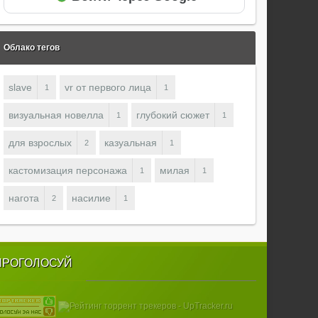
Облако тегов
slave
vr от первого лица
1
1
визуальная новелла
глубокий сюжет
1
1
для взрослых
казуальная
2
1
кастомизация персонажа
милая
1
1
нагота
насилие
2
1
ПРОГОЛОСУЙ