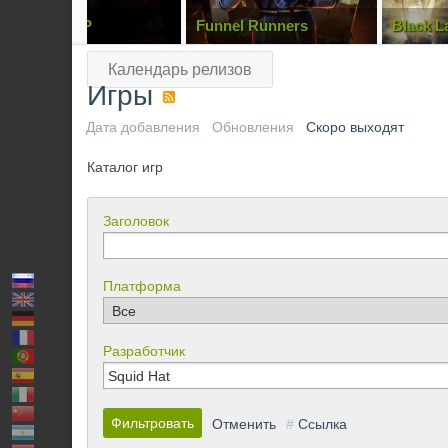
NO BACKUP
Funnel Runners
Black L
Календарь релизов
Игры
Дата добавления
Обновления
Скоро выходят
Каталог игр
Заголовок
Платформа
Разработчик
Фильтровать
Отменить
#
Ссылка