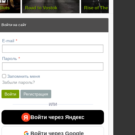
Sluts
Road to Vostok
Rise of The Newborns
Войти на сайт
E-mail
Пароль
Запомнить меня
Забыли пароль?
Войти
Регистрация
ИЛИ
Я
Войти через Яндекс
Войти через Google