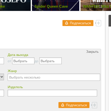
ake
Spider Queen Cave
WANTED: Wild 
Подписаться
0
Закрыть
Дата выхода
от
до
Жанр
Издатель
Подписаться
0