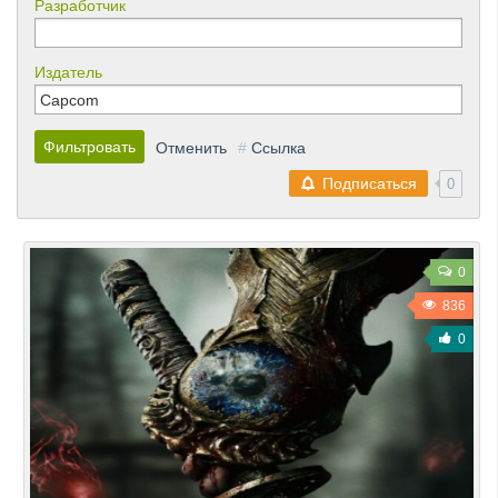
Разработчик
Издатель
Фильтровать
Отменить
#
Ссылка
Подписаться
0
0
836
0