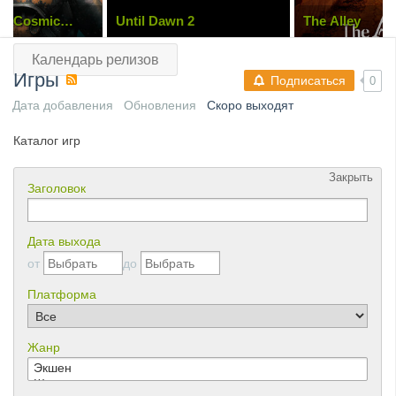
he Cosmic
Until Dawn 2
The Alley
Календарь релизов
Игры
Подписаться
0
Дата добавления
Обновления
Скоро выходят
Каталог игр
Закрыть
Заголовок
Дата выхода
от
до
Платформа
Жанр