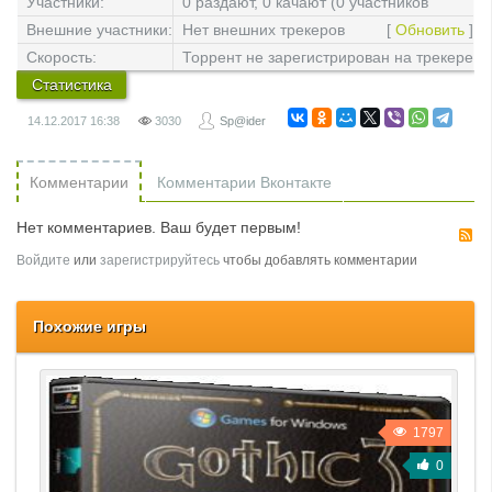
2
Участники:
0 раздают, 0 качают (0 участников
всего)
Внешние участники:
Нет внешних трекеров
[
Обновить
]
Скорость:
Торрент не зарегистрирован на трекере
Статистика
14.12.2017
16:38
3030
Sp@ider
Комментарии
Комментарии Вконтакте
Нет комментариев. Ваш будет первым!
R
Войдите
или
зарегистрируйтесь
чтобы добавлять комментарии
Похожие игры
1797
0