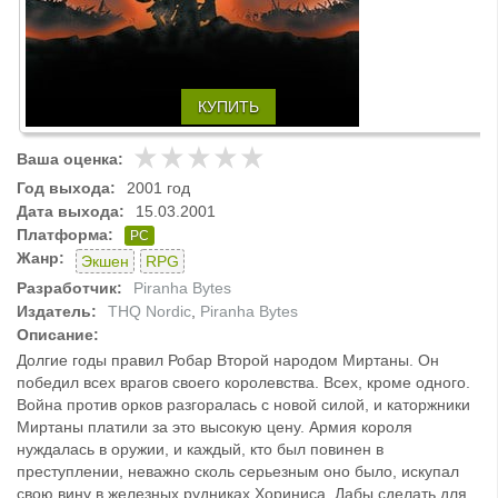
КУПИТЬ
Ваша оценка:
Год выхода:
2001 год
Дата выхода:
15.03.2001
Платформа:
PC
Жанр:
Экшен
RPG
Разработчик:
Piranha Bytes
Издатель:
THQ Nordic
,
Piranha Bytes
Описание:
Долгие годы правил Робар Второй народом Миртаны. Он
победил всех врагов своего королевства. Всех, кроме одного.
Война против орков разгоралась с новой силой, и каторжники
Миртаны платили за это высокую цену. Армия короля
нуждалась в оружии, и каждый, кто был повинен в
преступлении, неважно сколь серьезным оно было, искупал
свою вину в железных рудниках Хориниса. Дабы сделать для