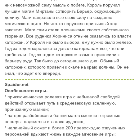
них невозможной саму мысль о побеге, Король поручил
лучшим магам Миртаны сотворить Барьер, окружающий
долину. Маги направили всю свою силу на создание
магического щита. Но что-то нарушило привычный ход
заклятия. Маги сами стали пленниками своего собственного
творения. Все рудники Хориниса отныне оказались во власти
каторжан. У Короля не было выбора, ему нужно было железо.
Год за годом королевство давало каторжанам все, что они
требовали. Год за годом каторжане взамен приносили к
барьеру руду. Так было до сегодняшнего дня. Обычный
каторжник, которого привели к скале на краю долины. Он не
знал, что ждет его впереди.
Spaider.net
Особенности игры:
* приключенческая ролевая игра с небывалой свободой
действий открывает путь в средневековую вселенную,
пронизанную магией;
* лагеря разбойников и башни магов сменяют огромные
пещеры, подзмелья и логова чудовищ;
* нелинейный сюжет и более 200 превосходно озвученных
персонажей вдыхают жизнь в каждое мгновение игры;