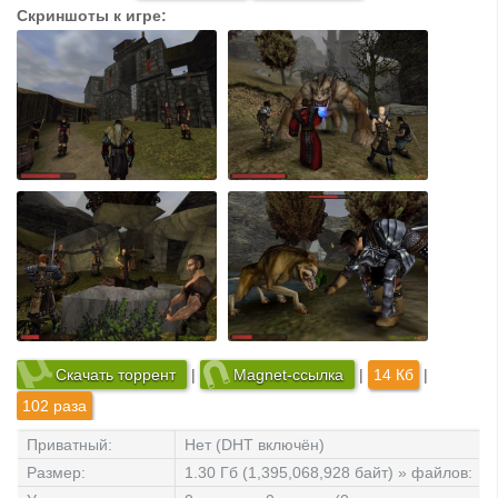
Скриншоты к игре:
Скачать торрент
|
Magnet-ссылка
|
14 Кб
|
102 раза
Приватный:
Нет (DHT включён)
Размер:
1.30 Гб (1,395,068,928 байт) » файлов: