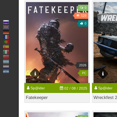
0
529
0
2026
PC
Sp@ider
Sp@ider
02 / 08 / 2025
Fatekeeper
Wreckfest 