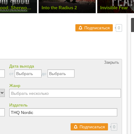
Hood: Sherwood
Into the Radius 2
Invisible Fear
rs
Подписаться
0
Закрыть
Дата выхода
от
до
Жанр
Издатель
Подписаться
0