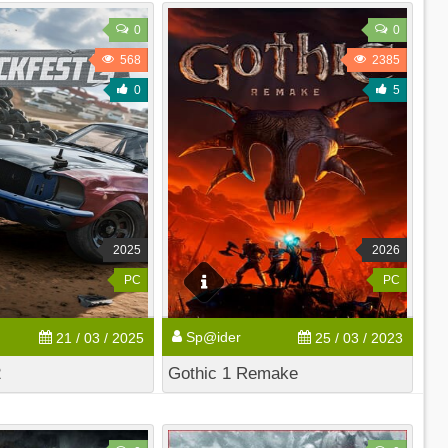
0
0
568
2385
0
5
2025
2026
PC
PC
Sp@ider
21 / 03 / 2025
25 / 03 / 2023
2
Gothic 1 Remake