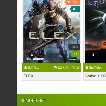
2760
0
2017
PC
Sp@ider
Sp@ider
03 / 03 / 2018
ELEX
Gothic 1 / 
SPAIDER.NET