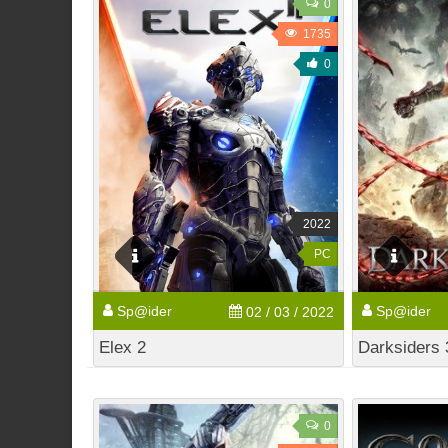
0
1735
0
2022
PC
Sp@ider
Sp@ider
02 / 03 / 2022
Elex 2
Darksiders 
0