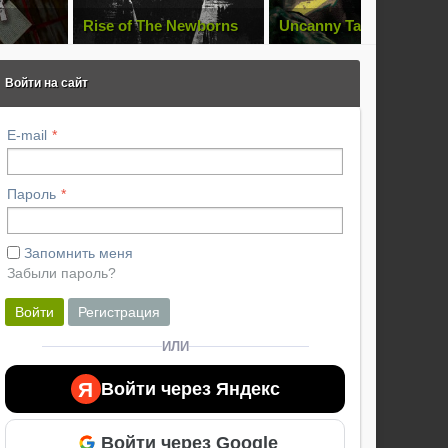
Rise of The Newborns
Uncanny Tales: The
Watcher
Войти на сайт
E-mail
Пароль
Запомнить меня
Забыли пароль?
Войти
Регистрация
ИЛИ
Я
Войти через Яндекс
Войти через Google