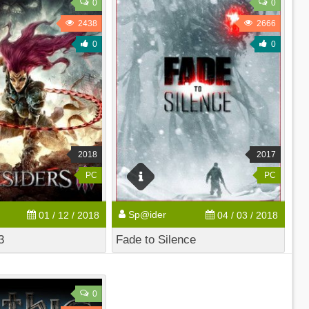
0
0
2438
2666
0
0
2018
2017
PC
PC
Sp@ider
01 / 12 / 2018
04 / 03 / 2018
3
Fade to Silence
0