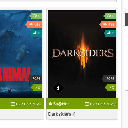
0
0
526
488
0
0
2026
2026
PC
PC
Sp@ider
02 / 08 / 2025
02 / 08 / 2025
Darksiders 4