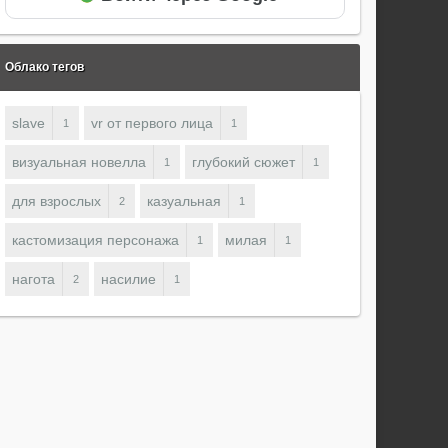
Облако тегов
slave
vr от первого лица
1
1
визуальная новелла
глубокий сюжет
1
1
для взрослых
казуальная
2
1
кастомизация персонажа
милая
1
1
нагота
насилие
2
1