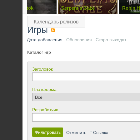
Road to Vostok
Serpent's Gaze
Robin 
Defende
Календарь релизов
Игры
Дата добавления
Обновления
Скоро выходят
Каталог игр
Заголовок
Платформа
Разработчик
Фильтровать
Отменить
#
Ссылка