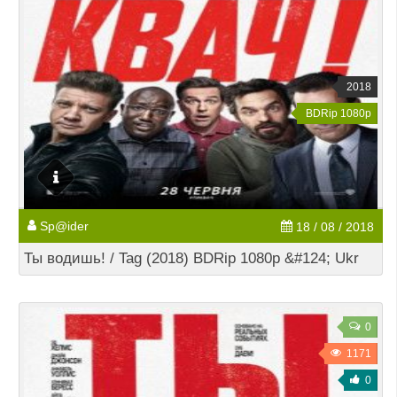
2018
BDRip 1080p
Sp@ider
18 / 08 / 2018
Ты водишь! / Tag (2018) BDRip 1080p &#124; Ukr
0
1171
0