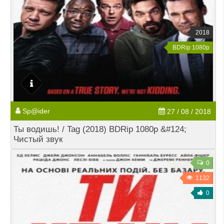
2018
BDRip 1080p
Sp@ider
27 / 08 / 2018
Ты водишь! / Tag (2018) BDRip 1080p &#124;
Чистый звук
0
1132
0