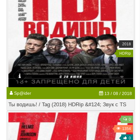
2018
HDRip
Sp@ider
13 / 08 / 2018
Ты водишь! / Tag (2018) HDRip &#124; Звук с TS
0
1354
0