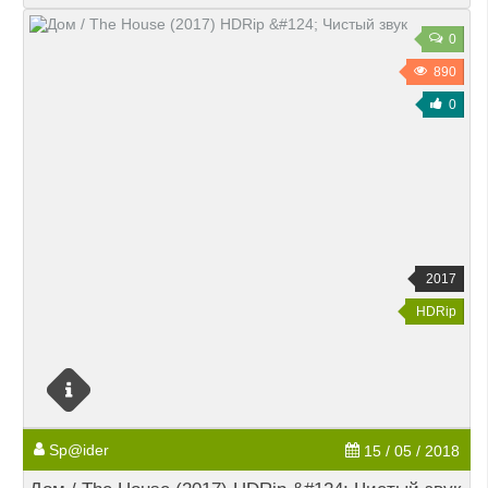
0
890
0
2017
HDRip
Sp@ider
15 / 05 / 2018