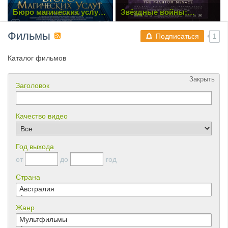
Бюро магических услуг
Звёздные войны:
(2023)
Эпизод 1 – Скрытая
угроза (1999)
Фильмы
Подписаться
1
Каталог фильмов
Закрыть
Заголовок
Качество видео
Год выхода
от
до
год
Страна
Жанр