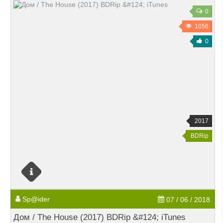
0
1056
0
2017
BDRip
Sp@ider
07 / 06 / 2018
Дом / The House (2017) BDRip &#124; iTunes