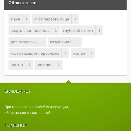
Облако тегов
slave
vr от первого лица
1
1
визуальная новелла
глубокий сюжет
1
1
для взрослых
казуальная
2
1
кастомизация персонажа
милая
1
1
нагота
насилие
2
1
SPAIDER.NET
При копировании любой информации,
обязательна ссылка на сайт.
ПОЛЕЗНОЕ