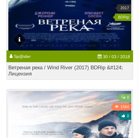
2017
BDRip
Sp@ider
30 / 03 / 2018
Ветреная река / Wind River (2017) BDRip &#124;
Лицензия
0
1564
0