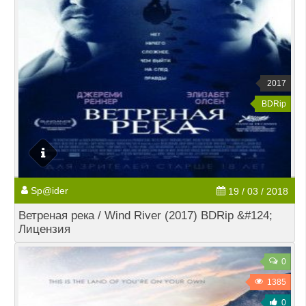
2017
BDRip
Sp@ider
19 / 03 / 2018
Ветреная река / Wind River (2017) BDRip &#124;
Лицензия
0
1385
0