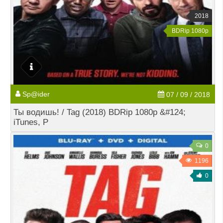
2018
BDRip 1080p
Sp@ider
07 / 09 / 2018
Ты водишь! / Tag (2018) BDRip 1080p &#124;
iTunes, Р
0
1196
0